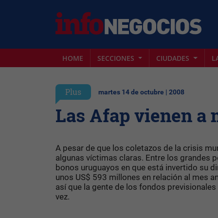
HOME
SECCIONES
CIUDADES
L
Plus
martes 14 de octubre | 2008
Las Afap vienen a m
A pesar de que los coletazos de la crisis m
algunas víctimas claras. Entre los grandes 
bonos uruguayos en que está invertido su d
unos US$ 593 millones en relación al mes ant
así que la gente de los fondos previsional
vez.