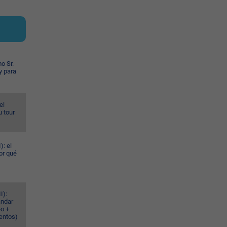
o Sr.
y para
el
u tour
): el
or qué
I):
ándar
eo +
ventos)