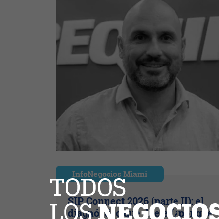
InfoNegocios Miami
SIP Connect 2026 (parte II): el
diagnóstico que duele (¿por qué