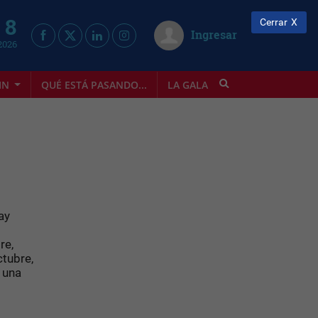
 8
Cerrar
Ingresar
2026
IN
QUÉ ESTÁ PASANDO...
LA GALA
INFOSTYLE
ay
s
re,
ctubre,
 una