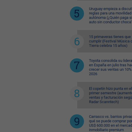
Uruguay empieza a discuti
reglas para una movilidad
autónoma (¿Quién paga si
auto sin conductor choca
15 primaveras tienes que
cumplir (Festival Música d
Tierra celebra 15 años)
Toyota consolida su lider
en España en julio tras ha
crecer sus ventas un 10%
2026
El copetín hizo punta en el
primer semestre (aument
ventas y facturación seg
Radar Scanntech)
Carrasco vs. barrios priva
qué se puede comprar po
US$ 600.000 en el merca
inmobiliario premium