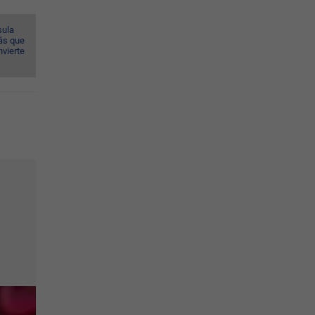
sula
ás que
nvierte