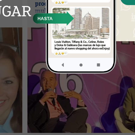
producción? (Long video + Tik Tok 
multi cross + eventos)