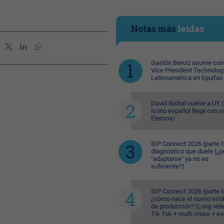
Notas más
leídas
Gastón Beroiz asume com
Vice President Technolog
Latinoamérica en Equifax
David Bisbal vuelve a UY (
ícono español llega con s
Eternos)
SIP Connect 2026 (parte II
diagnóstico que duele (¿p
"adaptarse" ya no es
suficiente?)
SIP Connect 2026 (parte II
¿cómo nace el nuevo est
de producción? (Long vid
Tik Tok + multi cross + e