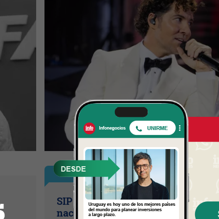
InfoNegocios Miami
SIP Connect 2026 (parte III): ¿cómo
nace el nuevo estándar de