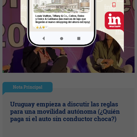
Nota Principal
Uruguay empieza a discutir las reglas
para una movilidad autónoma (¿Quién
paga si el auto sin conductor choca?)