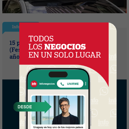
InfoShow
15 primaveras tienes que cumplir
(Festival Música de la Tierra celebra 15
años)