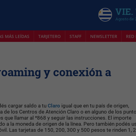
VIE.
Agosto de 
AS MÁS LEÍDAS
TARJETERO
STAFF
NEWSLETTER
RED 
roaming y conexión a
dés cargar saldo a tu
Claro
igual que en tu país de origen,
a de los Centros de Atención Claro o en alguno de los punt
és que llamar al *868 y seguir las instrucciones. El importe
ido a la moneda de origen de la línea. Pero también podés us
il. Las tarjetas de 150, 200, 300 y 500 pesos te rinden 1, 2,