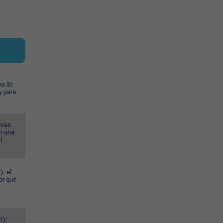
o Sr.
y para
evas
n una
l
): el
or qué
I):