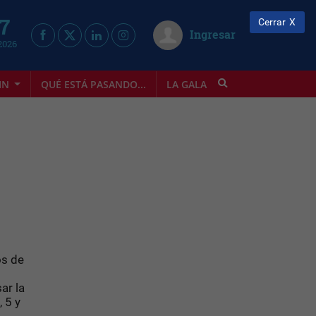
 7
Cerrar
Ingresar
2026
IN
QUÉ ESTÁ PASANDO...
LA GALA
INFOSTYLE
os de
ar la
 5 y