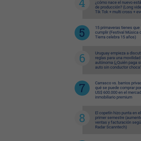
¿cómo nace el nuevo est
de producción? (Long vid
Tik Tok + multi cross + e
15 primaveras tienes que
cumplir (Festival Música d
Tierra celebra 15 años)
Uruguay empieza a discuti
reglas para una movilidad
autónoma (¿Quién paga si
auto sin conductor choca
Carrasco vs. barrios priva
qué se puede comprar po
US$ 600.000 en el merca
inmobiliario premium
El copetín hizo punta en el
primer semestre (aument
ventas y facturación seg
Radar Scanntech)