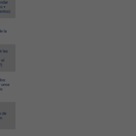
ándar
eo +
ventos)
e la
r las
 el
?)
dos:
r unos
do
o de
ún