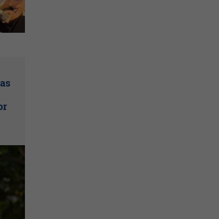
las
or