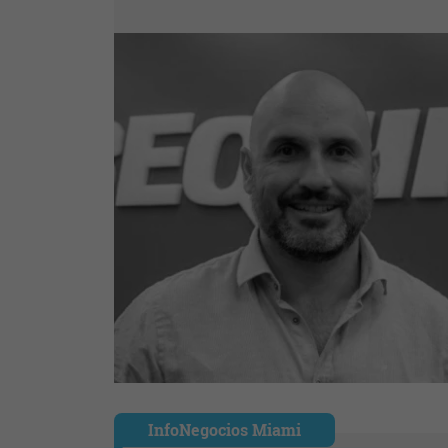
InfoNegocios Miami