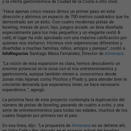
y la oferta gastronómica de Ciudad de la Costa a otro nivel.
“Hace apenas cinco meses dimos un primer paso en esta
dirección y abrimos un espacio de 700 metros cuadrados que ha
demostrado ser un éxito. Con cuatro modernas pistas de
bowling, mesas de pool, tejo, juegos arcade, un área diseñada
especialmente para los más pequeños y un elegante restó &
café; el lugar ha sido aprobado con una máxima calificación por
quienes nos visitaron. Hicimos vivir experiencias diferentes y
divertidas a muchas familias, niños, amigos y parejas”, contó a
InfoNegocios
Santiago Mesa Fernández, Director de
Almenara
.
“La visión de esta expansión es clara, hemos descubierto un
enorme potencial en la zona con el mix entretenimientos y
gastronomía, aunque también vienen a conocernos desde
zonas más lejanas como Pocitos y Prado y, para atender bien la
creciente demanda que esperamos tener, se hace necesario
expandirnos “, agregó.
La próxima fase de este proyecto contempla la duplicación del
número de pistas de bowling, pasando de cuatro a ocho, y una
serie de entretenimientos para todas las edades, muchos de los
cuales llegarán por primera vez al país.
En esa línea, dijo: “La propuesta de
Almenara
no se detiene ahí,
en Vitta Café y Bar ubicado en el espacio actual del bowling,