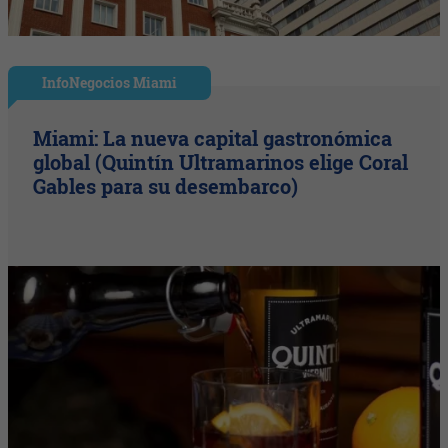
InfoNegocios Miami
Miami: La nueva capital gastronómica
global (Quintín Ultramarinos elige Coral
Gables para su desembarco)