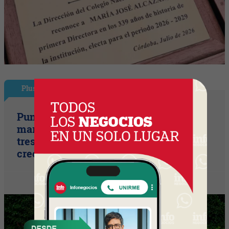
Plus
Punto Sano acelera a tres cifras (la
marca duplicó sus ventas y ya prepara
tres lanzamientos para seguir
creciendo)