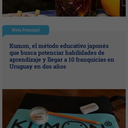
Nota Principal
Kumon, el método educativo japonés
que busca potenciar habilidades de
aprendizaje y llegar a 10 franquicias en
Uruguay en dos años