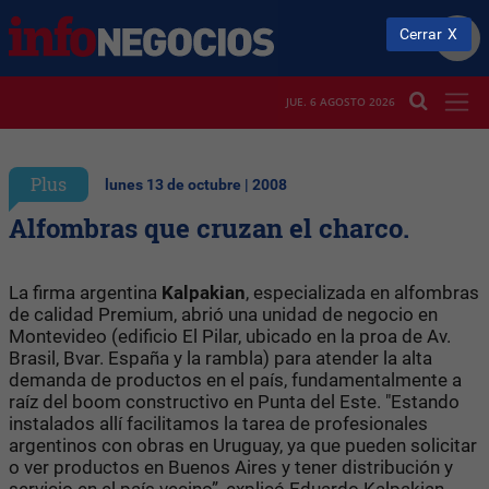
Cerrar
JUE. 6 AGOSTO 2026
Plus
lunes 13 de octubre | 2008
Alfombras que cruzan el charco.
La firma argentina
Kalpakian
, especializada en alfombras
de calidad Premium, abrió una unidad de negocio en
Montevideo (edificio El Pilar, ubicado en la proa de Av.
Brasil, Bvar. España y la rambla) para atender la alta
demanda de productos en el país, fundamentalmente a
raíz del boom constructivo en Punta del Este. "Estando
instalados allí facilitamos la tarea de profesionales
argentinos con obras en Uruguay, ya que pueden solicitar
o ver productos en Buenos Aires y tener distribución y
servicio en el país vecino”, explicó Eduardo Kalpakian,