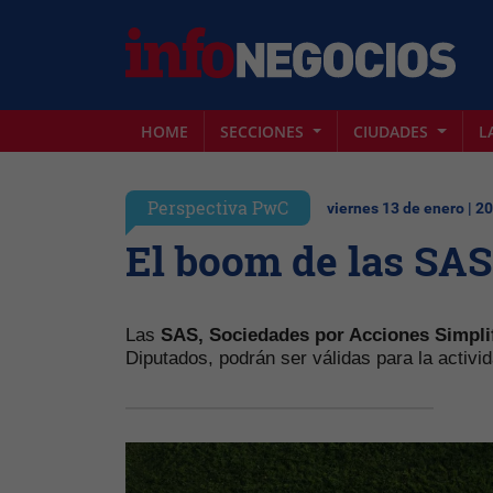
HOME
SECCIONES
CIUDADES
L
Perspectiva PwC
viernes 13 de enero | 2
El boom de las SAS
Las
SAS,
Sociedades por Acciones Simpli
Diputados, podrán ser válidas para la activi