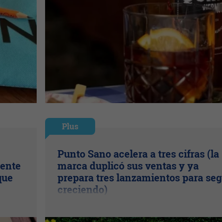
Plus
Punto Sano acelera a tres cifras (la
uente
marca duplicó sus ventas y ya
que
prepara tres lanzamientos para seg
creciendo)