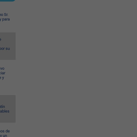
o Sr.
y para
e
por su
ivo
iar
e y
tín
Gables
ños de
 y un