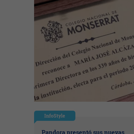
InfoStyle
Pandora presentó sus nuevas