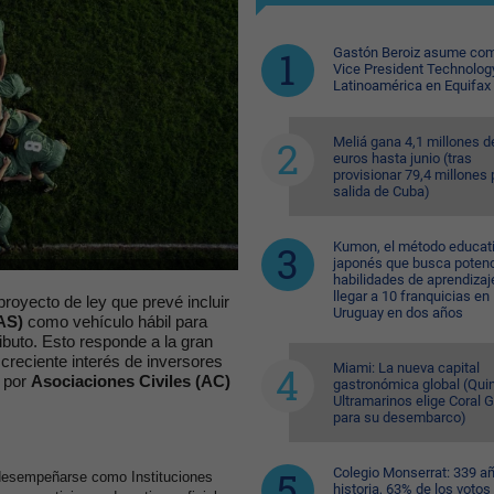
Gastón Beroiz asume com
Vice President Technolog
Latinoamérica en Equifax
Meliá gana 4,1 millones d
euros hasta junio (tras
provisionar 79,4 millones 
salida de Cuba)
Kumon, el método educat
japonés que busca potenc
habilidades de aprendizaj
llegar a 10 franquicias en
proyecto de ley que prevé incluir
Uruguay en dos años
AS)
como vehículo hábil para
ributo. Esto responde a la gran
creciente interés de inversores
Miami: La nueva capital
e por
Asociaciones Civiles (AC)
gastronómica global (Quin
Ultramarinos elige Coral 
para su desembarco)
Colegio Monserrat: 339 a
 desempeñarse como Instituciones
historia, 63% de los votos