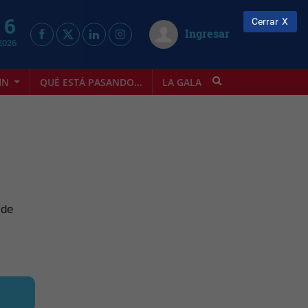
 6
Cerrar
Ingresar
2026
IN
QUÉ ESTÁ PASANDO...
LA GALA
INFOSTYLE
 de