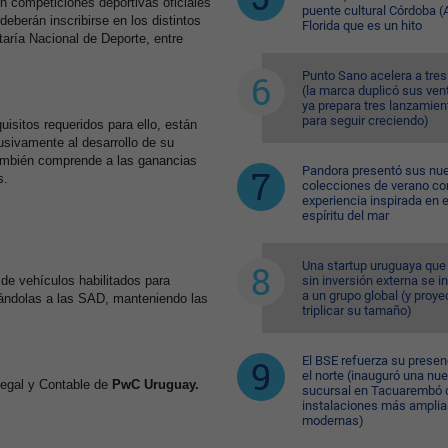
en competiciones deportivas oficiales
puente cultural Córdoba (A
deberán inscribirse en los distintos
Florida que es un hito
taría Nacional de Deporte, entre
Punto Sano acelera a tres
(la marca duplicó sus ven
ya prepara tres lanzamien
para seguir creciendo)
isitos requeridos para ello, están
lusivamente al desarrollo de su
 también comprende a las ganancias
Pandora presentó sus nu
s.
colecciones de verano co
experiencia inspirada en e
espíritu del mar
Una startup uruguaya que
 de vehículos habilitados para
sin inversión externa se i
a un grupo global (y proye
ilándolas a las SAD, manteniendo las
triplicar su tamaño)
El BSE refuerza su presen
el norte (inauguró una nu
Legal y Contable de
PwC Uruguay.
sucursal en Tacuarembó 
instalaciones más amplia
modernas)