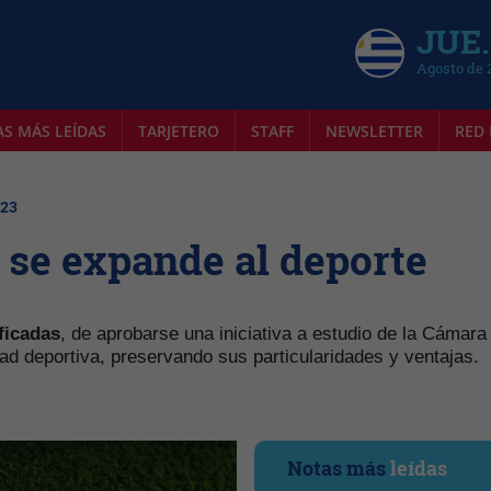
JUE.
Agosto de 
AS MÁS LEÍDAS
TARJETERO
STAFF
NEWSLETTER
RED 
023
 se expande al deporte
ficadas
, de aprobarse una iniciativa a estudio de la Cámara
dad deportiva, preservando sus particularidades y ventajas.
Notas más
leídas