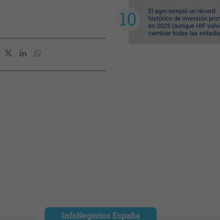
El agro rompió un récord
histórico de inversión pr
en 2025 (aunque HIF volvi
cambiar todas las estadís
InfoNegocios España