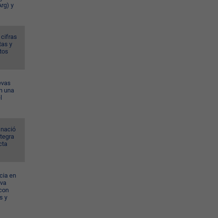
rg) y
 cifras
tas y
tos
evas
n una
l
 nació
ntegra
cta
cia en
eva
con
s y