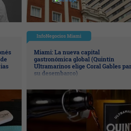
InfoNegocios Miami
onés
Miami: La nueva capital
 de
gastronómica global (Quintín
cias
Ultramarinos elige Coral Gables pa
su desembarco)