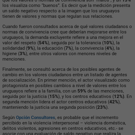
los visualiza como “buenos”. Es decir que la medición presenta
un saldo negativo respecto a la imagen que los uruguayos
tienen de valores y normas que regulan sus relaciones.
Cuando fueron consultados acerca de qué valores ciudadanos o
normas de convivencia cree que deberían mejorarse entre los
uruguayos, la demanda excluyente refiere a una mejora en el
valor del respeto (
54%
), seguida por la tolerancia (
10%
), la
solidaridad (
9%
), la educación (
7%
), la convivencia (
4%
), la
higiene (
3%
), entre otros valores con menores niveles de
menciones.
Finalmente, se consultó acerca de los posibles agentes de
cambio en los valores ciudadanos entre un listado de agentes
de socialización. En primer mención, el actor visualizado como
protagonista en posibles cambios a nivel de valores entre los
uruguayos refiere a la familia, con un
59%
de las menciones,
seguida por la justicia (
15%
), y los centros educativos (
12%)
. En
segunda mención lidera el actor centros educativos (
42%
),
manteniendo la justicia una segunda posición (
23%
).
Según
Opción Consultores
, es probable que el incremento
percibido en la violencia interpersonal – violencia doméstica,
delitos violentos, agresiones en centros educativos, etc.- se
asocie con una evaluación de saldo negativo que realiza la