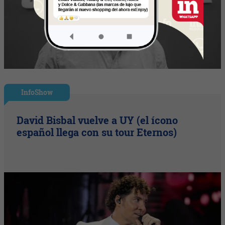
InfoShow
David Bisbal vuelve a UY (el ícono
español llega con su tour Eternos)