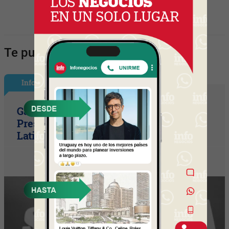
Te puede interesar:
InfoGerentes
Gastón Beroiz asume como Sr. Vice
President Technology para
Latinoamérica en Equifax