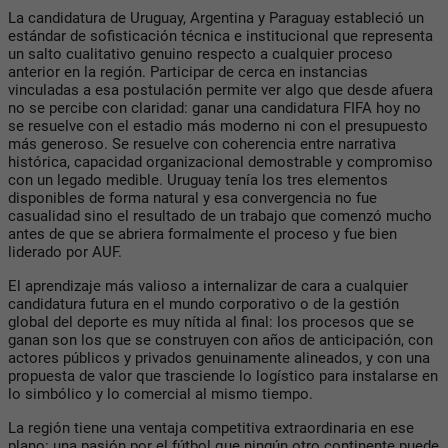
La candidatura de Uruguay, Argentina y Paraguay estableció un
estándar de sofisticación técnica e institucional que representa
un salto cualitativo genuino respecto a cualquier proceso
anterior en la región. Participar de cerca en instancias
vinculadas a esa postulación permite ver algo que desde afuera
no se percibe con claridad: ganar una candidatura FIFA hoy no
se resuelve con el estadio más moderno ni con el presupuesto
más generoso. Se resuelve con coherencia entre narrativa
histórica, capacidad organizacional demostrable y compromiso
con un legado medible. Uruguay tenía los tres elementos
disponibles de forma natural y esa convergencia no fue
casualidad sino el resultado de un trabajo que comenzó mucho
antes de que se abriera formalmente el proceso y fue bien
liderado por AUF.
El aprendizaje más valioso a internalizar de cara a cualquier
candidatura futura en el mundo corporativo o de la gestión
global del deporte es muy nítida al final: los procesos que se
ganan son los que se construyen con años de anticipación, con
actores públicos y privados genuinamente alineados, y con una
propuesta de valor que trasciende lo logístico para instalarse en
lo simbólico y lo comercial al mismo tiempo.
La región tiene una ventaja competitiva extraordinaria en ese
plano: una pasión por el fútbol que ningún otro continente puede