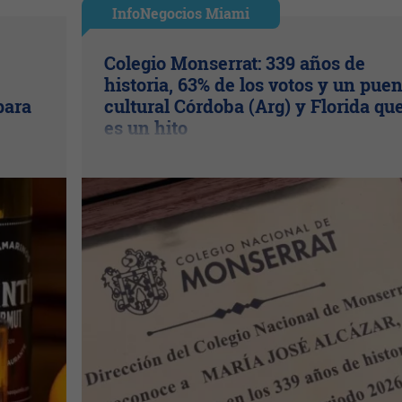
InfoNegocios Miami
Colegio Monserrat: 339 años de
historia, 63% de los votos y un pue
para
cultural Córdoba (Arg) y Florida qu
es un hito