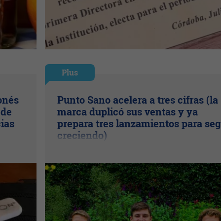
Plus
onés
Punto Sano acelera a tres cifras (la
 de
marca duplicó sus ventas y ya
cias
prepara tres lanzamientos para seg
creciendo)