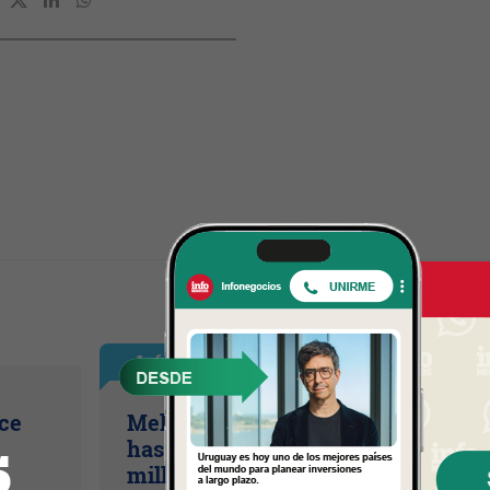
InfoNegocios España
ice
Meliá gana 4,1 millones de euros
hasta junio (tras provisionar 79,4
millones por su salida de Cuba)