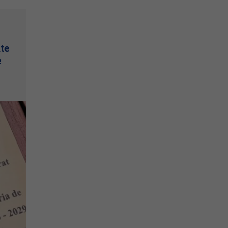
nte
e