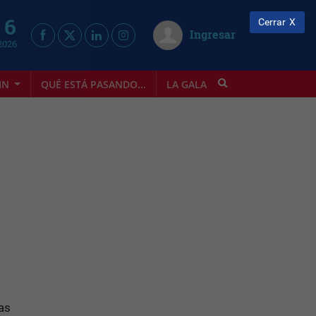
 6
Cerrar
Ingresar
2026
IN
QUÉ ESTÁ PASANDO...
LA GALA
INFOSTYLE
eas