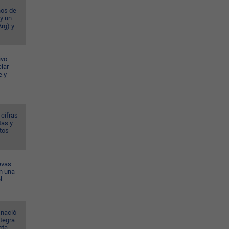
ños de
 y un
rg) y
ivo
iar
e y
 cifras
tas y
tos
evas
n una
l
 nació
ntegra
cta