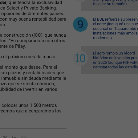
der
, que tendrá la exclusividad
triplicar su tamaño)
nca Select y Private Banking,
e opciones de diferentes países.
 con muy buena rentabilidad para
El BSE refuerza su presen
el norte (inauguró una nu
ario.
sucursal en Tacuarembó 
instalaciones más amplia
 la construcción (ICC), que nunca
modernas)
 años. “En comparación con otros
nte de Pilay.
El agro rompió un récord
ra el próximo mes de marzo.
histórico de inversión pr
en 2025 (aunque HIF volvi
y el monto que desee. Para el
cambiar todas las estadís
 con plazos y rentabilidades que
el inmueble sin deuda mediante la
lazo que se sienta cómodo,
bilidad de invertir en varios
colocar unos 1.500 metros
creemos que alcanzaremos los