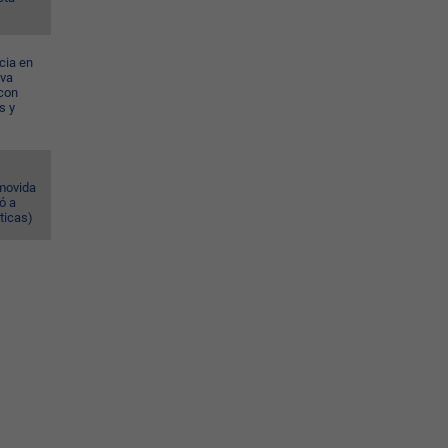
cia en
eva
con
s y
omovida
ó a
ticas)