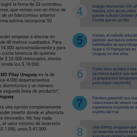
 logró la firma de 33 contratos,
Colegio Monserrat: 339 a
res, que venían con un ritmo de
historia, 63% de los votos
 de un fideicomiso anterior
puente cultural Córdoba (A
Florida que es un hito
irma estima incorporar 50
Kumon, el método educat
 poder empezar a ahorrar en
japonés que busca potenc
de 40 metros cuadrados. Para
habilidades de aprendizaj
$ 14.000 aproximadamente y para
llegar a 10 franquicias en
 cuota tenencia de quienes
Uruguay en dos años
 de $ 25.000 mensuales, monto
e ronda los $ 18.000.
Punto Sano acelera a tres
(la marca duplicó sus ven
o
M2 Pilay Uruguay
es la de
ya prepara tres lanzamien
unos 4.000 departamentos
para seguir creciendo)
s dormitorios y un número
a segunda línea de producto”,
Uruguay
.
Pandora presentó sus nu
colecciones de verano co
es una opción completamente
experiencia inspirada en e
espíritu del mar
oder invertir donde el ahorrista
te innovador. No hay nada
, el valor mínimo de inversión
Una startup uruguaya que
$ 1.050, unos $ 47.000.
sin inversión externa se i
a un grupo global (y proye