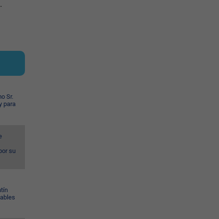
.
o Sr.
y para
e
por su
tín
Gables