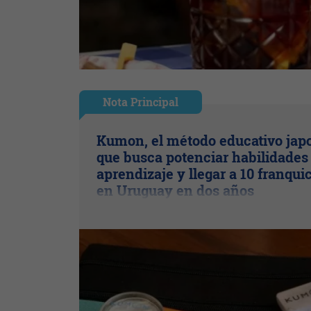
Nota Principal
Kumon, el método educativo jap
que busca potenciar habilidades
aprendizaje y llegar a 10 franqui
en Uruguay en dos años