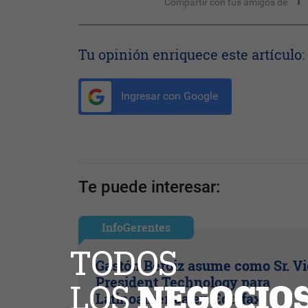
Compartir con tus amigos de
Tu opinión enriquece este artículo:
Ingresar con Google
Te puede interesar:
InfoGerentes
Gastón Beroiz asume como Sr. V
President Technology para
Latinoamérica en Equifax