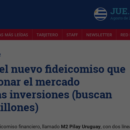
JUE.
Agosto de 
AS MÁS LEÍDAS
TARJETERO
STAFF
NEWSLETTER
RED 
2
el nuevo fideicomiso que
ionar el mercado
as inversiones (buscan
illones)
icomiso financiero, llamado
M2 Pilay Uruguay
, con dos lín