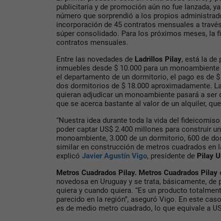
publicitaria y de promoción aún no fue lanzada, ya
número que sorprendió a los propios administrado
incorporación de 45 contratos mensuales a través
súper consolidado. Para los próximos meses, la f
contratos mensuales.
Entre las novedades de
Ladrillos Pilay
, está la de
inmuebles desde $ 10.000 para un monoambiente 
el departamento de un dormitorio, el pago es de 
dos dormitorios de $ 18.000 aproximadamente. La
quieran adjudicar un monoambiente pasará a ser
que se acerca bastante al valor de un alquiler, qu
“Nuestra idea durante toda la vida del fideicomis
poder captar US$ 2.400 millones para construir 
monoambiente, 3.000 de un dormitorio, 600 de do
similar en construcción de metros cuadrados en l
explicó
Javier Agustín Vigo
, presidente de
Pilay 
Metros Cuadrados Pilay. Metros Cuadrados Pilay
novedosa en Uruguay y se trata, básicamente, de p
quiera y cuando quiera. “Es un producto totalmen
parecido en la región”, aseguró Vigo. En este caso
es de medio metro cuadrado, lo que equivale a US