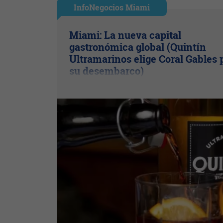
InfoNegocios Miami
Miami: La nueva capital
gastronómica global (Quintín
Ultramarinos elige Coral Gables 
su desembarco)