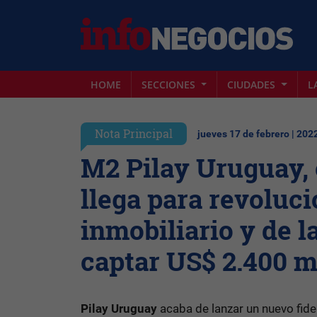
HOME
SECCIONES
CIUDADES
L
Nota Principal
jueves 17 de febrero | 202
M2 Pilay Uruguay, 
llega para revoluc
inmobiliario y de l
captar US$ 2.400 m
Pilay Uruguay
acaba de lanzar un nuevo fide