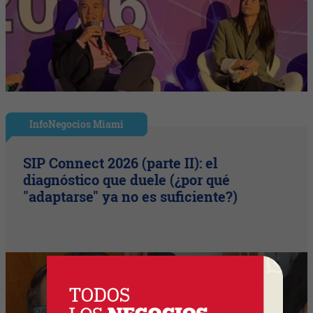
InfoNegocios Miami
SIP Connect 2026 (parte II): el
diagnóstico que duele (¿por qué
"adaptarse" ya no es suficiente?)