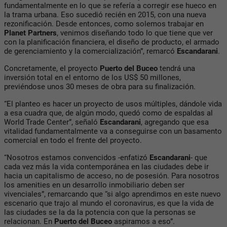
fundamentalmente en lo que se refería a corregir ese hueco en
la trama urbana. Eso sucedió recién en 2015, con una nueva
rezonificación. Desde entonces, como solemos trabajar en
Planet Partners
, venimos diseñando todo lo que tiene que ver
con la planificación financiera, el diseño de producto, el armado
de gerenciamiento y la comercialización”, remarcó
Escandarani
.
Concretamente, el proyecto
Puerto del Buceo
tendrá una
inversión total en el entorno de los US$ 50 millones,
previéndose unos 30 meses de obra para su finalización.
“El planteo es hacer un proyecto de usos múltiples, dándole vida
a esa cuadra que, de algún modo, quedó como de espaldas al
World Trade Center”, señaló
Escandarani
, agregando que esa
vitalidad fundamentalmente va a conseguirse con un basamento
comercial en todo el frente del proyecto.
“Nosotros estamos convencidos -enfatizó
Escandarani
- que
cada vez más la vida contemporánea en las ciudades debe ir
hacia un capitalismo de acceso, no de posesión. Para nosotros
los amenities en un desarrollo inmobiliario deben ser
vivenciales”, remarcando que “si algo aprendimos en este nuevo
escenario que trajo al mundo el coronavirus, es que la vida de
las ciudades se la da la potencia con que la personas se
relacionan. En
Puerto del Buceo
aspiramos a eso”.