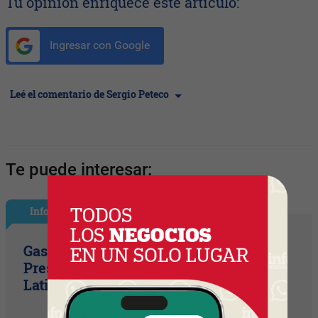
Tu opinión enriquece este artículo:
Ingresar con Google
Leé el comentario de Sergio Peteco
Te puede interesar:
InfoGerentes
Gastón Beroiz asume como Sr. Vice
President Technology para
Latinoamérica en Equifax