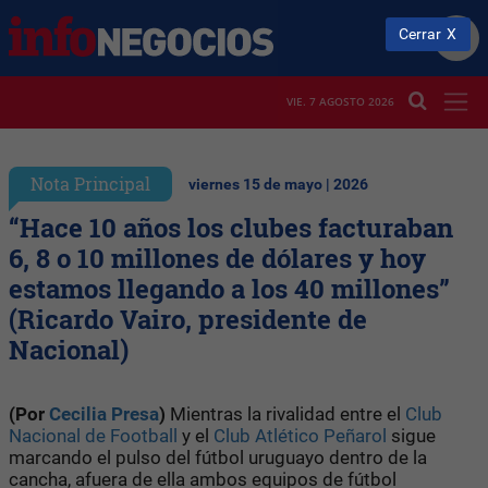
Cerrar
VIE. 7 AGOSTO 2026
Nota Principal
viernes 15 de mayo | 2026
“Hace 10 años los clubes facturaban
6, 8 o 10 millones de dólares y hoy
estamos llegando a los 40 millones”
(Ricardo Vairo, presidente de
Nacional)
(Por
Cecilia Presa
)
Mientras la rivalidad entre el
Club
Nacional de Football
y el
Club Atlético Peñarol
sigue
marcando el pulso del fútbol uruguayo dentro de la
cancha, afuera de ella ambos equipos de fútbol