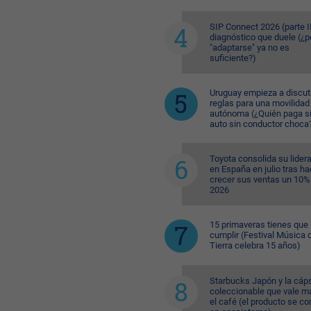
SIP Connect 2026 (parte II
diagnóstico que duele (¿p
"adaptarse" ya no es
suficiente?)
Uruguay empieza a discuti
reglas para una movilidad
autónoma (¿Quién paga si
auto sin conductor choca
Toyota consolida su lider
en España en julio tras ha
crecer sus ventas un 10%
2026
15 primaveras tienes que
cumplir (Festival Música d
Tierra celebra 15 años)
Starbucks Japón y la cáp
coleccionable que vale m
el café (el producto se co