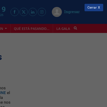
 9
Cerrar
Ingresar
026
IN
QUÉ ESTÁ PASANDO...
LA GALA
INFOSTYLE
s
amos
INE
el
da
se nos