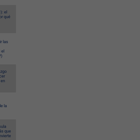
): el
or qué
r las
 el
?)
azgo
cer
 en
e la
sula
ás que
nvierte