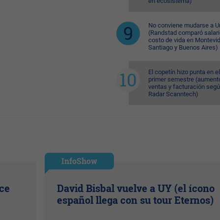
en ecosistema)
No conviene mudarse a U
(Randstad comparó salari
costo de vida en Montevi
Santiago y Buenos Aires)
El copetín hizo punta en el
primer semestre (aument
ventas y facturación seg
Radar Scanntech)
InfoShow
ice
David Bisbal vuelve a UY (el ícono
español llega con su tour Eternos)