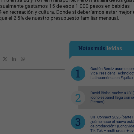
 118 en salud y 101 en transporte. Pero más allá de los gas
nsualmente gastamos 15 de esos 1.000 pesos en bebidas
4 en recreación y cultura. Donde sí deberíamos estar mejor 
que el 2,5% de nuestro presupuesto familiar mensual.
Notas más
leídas
Gastón Beroiz asume com
Vice President Technolog
Latinoamérica en Equifax
David Bisbal vuelve a UY (
ícono español llega con s
Eternos)
SIP Connect 2026 (parte II
¿cómo nace el nuevo est
de producción? (Long vid
Tik Tok + multi cross + e