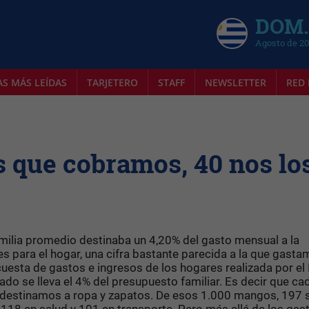
DOM.
Agosto de 2
AS MÁS LEÍDAS
TARJETERO
STAFF
NEWSLETTER
RED 
s que cobramos, 40 nos lo
familia promedio destinaba un 4,20% del gasto mensual a la
les para el hogar, una cifra bastante parecida a la que gast
cuesta de gastos e ingresos de los hogares realizada por el
do se lleva el 4% del presupuesto familiar. Es decir que ca
destinamos a ropa y zapatos. De esos 1.000 mangos, 197 