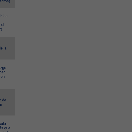
ventos)
r las
 el
?)
e la
azgo
cer
 en
o de
ún
sula
ás que