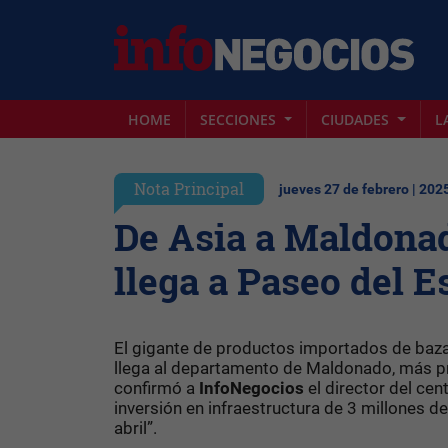
HOME
SECCIONES
CIUDADES
L
Nota Principal
jueves 27 de febrero | 202
De Asia a Maldonad
llega a Paseo del 
El gigante de productos importados de baza
llega al departamento de Maldonado, más p
confirmó a
InfoNegocios
el director del cen
inversión en infraestructura de 3 millones de
abril”.