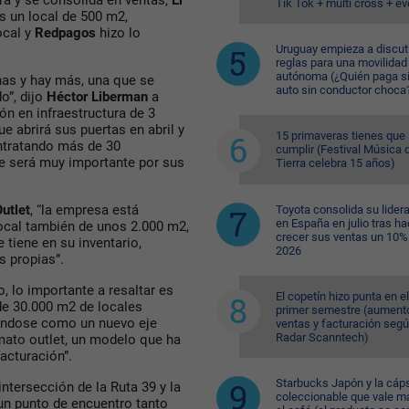
ra y se consolida en ventas,
El
Tik Tok + multi cross + e
 un local de 500 m2,
ocal y
Redpagos
hizo lo
Uruguay empieza a discuti
reglas para una movilidad
autónoma (¿Quién paga si
has y hay más, una que se
auto sin conductor choca
o”, dijo
Héctor Liberman
a
ón en infraestructura de 3
que abrirá sus puertas en abril y
15 primaveras tienes que
ntratando más de 30
cumplir (Festival Música d
ue será muy importante por sus
Tierra celebra 15 años)
utlet
, “la empresa está
Toyota consolida su lider
en España en julio tras ha
ocal también de unos 2.000 m2,
crecer sus ventas un 10%
 tiene en su inventario,
2026
s propias”.
, lo importante a resaltar es
El copetín hizo punta en el
de 30.000 m2 de locales
primer semestre (aument
dándose como un nuevo eje
ventas y facturación seg
Radar Scanntech)
rmato outlet, un modelo que ha
acturación”.
Starbucks Japón y la cáp
intersección de la Ruta 39 y la
coleccionable que vale m
un punto de encuentro tanto