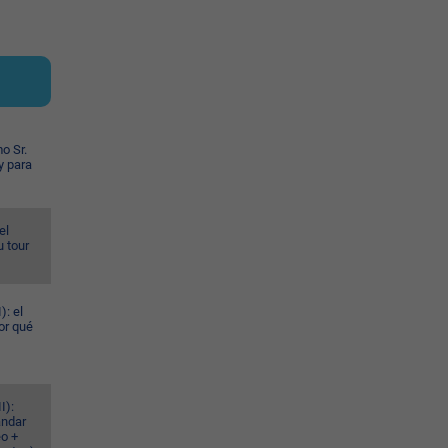
o Sr.
y para
el
u tour
): el
or qué
I):
ándar
eo +