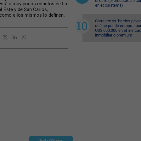
el café (el producto se co
e está a muy pocos minutos de La
en ecosistema)
el Este y de San Carlos,
 como ellos mismos lo definen.
Carrasco vs. barrios priva
qué se puede comprar po
US$ 600.000 en el merca
inmobiliario premium