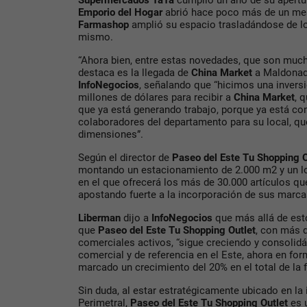
Supermercados TaTa
cumplió un año de su apertu
Emporio del Hogar
abrió hace poco más de un mes
Farmashop
amplió su espacio trasladándose de l
mismo.
“Ahora bien, entre estas novedades, que son muc
destaca es la llegada de
China Market
a Maldonad
InfoNegocios
, señalando que “hicimos una inversi
millones de dólares para recibir a
China Market
, 
que ya está generando trabajo, porque ya está co
colaboradores del departamento para su local, q
dimensiones”.
Según el director de
Paseo del Este Tu Shopping O
montando un estacionamiento de 2.000 m2 y un l
en el que ofrecerá los más de 30.000 artículos que
apostando fuerte a la incorporación de sus marca
Liberman
dijo a
InfoNegocios
que más allá de esto
que
Paseo del Este Tu Shopping Outlet
, con más 
comerciales activos, “sigue creciendo y consoli
comercial y de referencia en el Este, ahora en fo
marcado un crecimiento del 20% en el total de la f
Sin duda, al estar estratégicamente ubicado en la 
Perimetral,
Paseo del Este Tu Shopping Outlet
es 