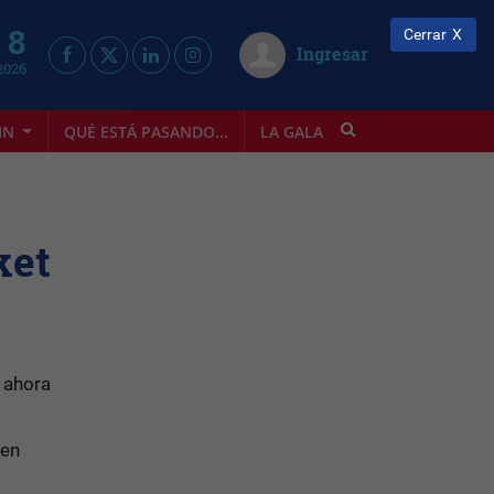
 8
Cerrar
Ingresar
2026
IN
QUÉ ESTÁ PASANDO...
LA GALA
INFOSTYLE
ket
 ahora
 en