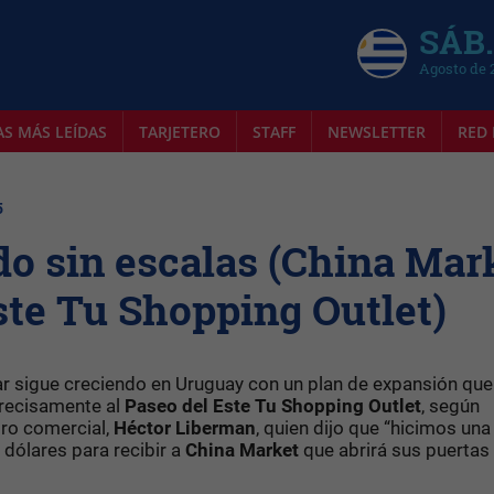
SÁB.
Agosto de 
AS MÁS LEÍDAS
TARJETERO
STAFF
NEWSLETTER
RED 
5
o sin escalas (China Mar
Este Tu Shopping Outlet)
r sigue creciendo en Uruguay con un plan de expansión que
recisamente al
Paseo del Este Tu Shopping Outlet
, según
tro comercial,
Héctor
Liberman
, quien dijo que “hicimos una
 dólares para recibir a
China Market
que abrirá sus puertas