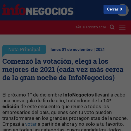
Cerrar
SÁB. 8 AGOSTO 2026
Nota Principal
lunes 01 de noviembre | 2021
Comenzó la votación, elegí a los
mejores de 2021 (cada vez más cerca
de la gran noche de InfoNegocios)
El próximo 1° de diciembre
InfoNegocios
llevará a cabo
una nueva gala de fin de año, tratándose de la
14ª
edición
de este encuentro que reúne a todos los
empresarios del país, quienes con tu voto pueden
transformarse en los grandes protagonistas de la noche.
Empezá a
votar
a partir de ahora y no solo a tu favorito,
sino en todas las categorías, cuyos candidatos -todos-