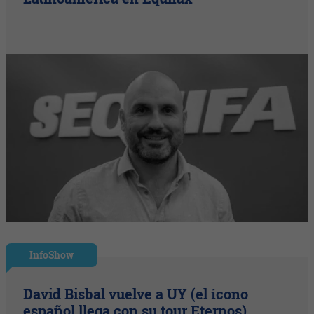
InfoShow
David Bisbal vuelve a UY (el ícono
español llega con su tour Eternos)