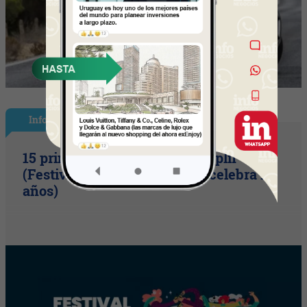
InfoShow
15 primaveras tienes que cumplir
(Festival Música de la Tierra celebra 15
años)