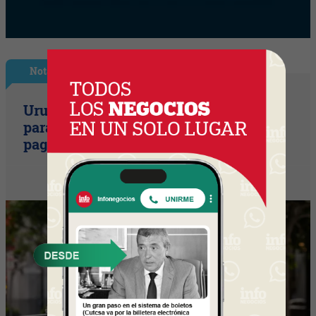
Nota Principal
Uruguay empieza a discutir las reglas
para una movilidad autónoma (¿Quién
paga si el auto sin conductor choca?)