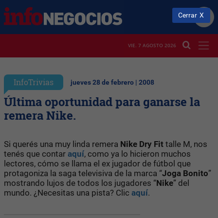
Cerrar
VIE. 7 AGOSTO 2026
InfoTrivias
jueves 28 de febrero | 2008
Última oportunidad para ganarse la
remera Nike.
Si querés una muy linda remera
Nike Dry Fit
talle M, nos
tenés que contar
aquí
, como ya lo hicieron muchos
lectores, cómo se llama el ex jugador de fútbol que
protagoniza la saga televisiva de la marca “
Joga
Bonito
”
mostrando lujos de todos los jugadores “
Nike
” del
mundo. ¿Necesitas una pista? Clic
aquí
.