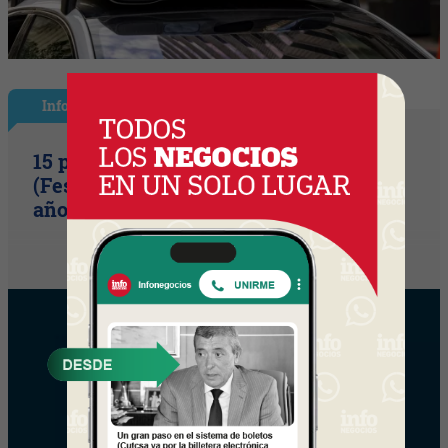
InfoShow
15 primaveras tienes que cumplir
(Festival Música de la Tierra celebra 15
años)