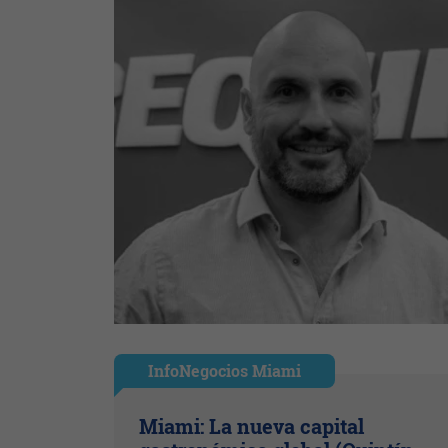
InfoNegocios Miami
Miami: La nueva capital