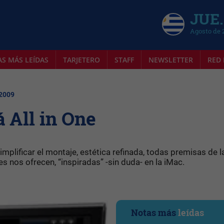
JUE.
Agosto de 
AS MÁS LEÍDAS
TARJETERO
STAFF
NEWSLETTER
RED 
 2009
 All in One
implificar el montaje, estética refinada, todas premisas de l
s nos ofrecen, “inspiradas” -sin duda- en la iMac.
Notas más
leídas