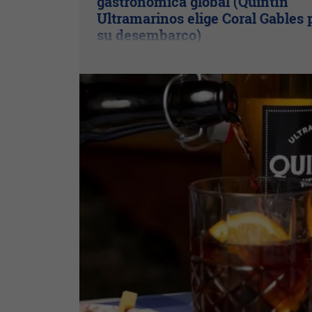
gastronómica global (Quintín
Ultramarinos elige Coral Gables 
su desembarco)