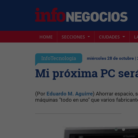
HOME
SECCIONES
CIUDADES
L
InfoTecnología
miércoles 28 de octubre |
Mi próxima PC será
(Por
Eduardo M. Aguirre
) Ahorrar espacio, s
máquinas "todo en uno" que varios fabricante