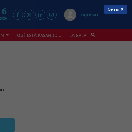
 6
Cerrar
Ingresar
2026
IN
QUÉ ESTÁ PASANDO...
LA GALA
INFOSTYLE
as