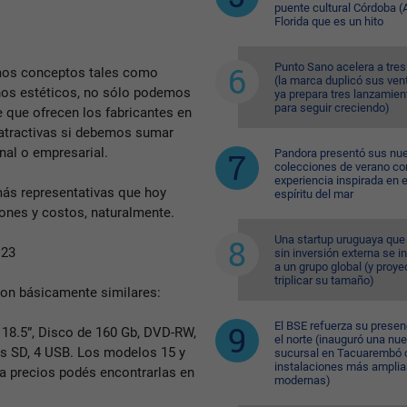
puente cultural Córdoba (A
Florida que es un hito
Punto Sano acelera a tres
os conceptos tales como
(la marca duplicó sus ven
eños estéticos, no sólo podemos
ya prepara tres lanzamien
para seguir creciendo)
ne que ofrecen los fabricantes en
atractivas si debemos sumar
nal o empresarial.
Pandora presentó sus nu
colecciones de verano co
experiencia inspirada en e
más representativas que hoy
espíritu del mar
iones y costos, naturalmente.
Una startup uruguaya que
 23
sin inversión externa se i
a un grupo global (y proye
triplicar su tamaño)
son básicamente similares:
El BSE refuerza su presen
18.5”, Disco de 160 Gb, DVD-RW,
el norte (inauguró una nu
s SD, 4 USB. Los modelos 15 y
sucursal en Tacuarembó 
instalaciones más amplia
 a precios podés encontrarlas en
modernas)