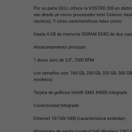
Por su parte DELL ofrece la VOSTRO 320 en distin
van desde un micro procesador Intel Celeron, has
núcleos). Y otras características tales como:
Hasta 4 GB de memoria SDRAM DDR2 de dos can
Almacenamiento principal:
1 disco duro de 3,5", 7200 RPM
Los tamaños son: 160 GB, 250 GB, 320 GB, 500 G
modelos)
Tarjeta de gráficos Intel® GMA X4500 integrada
Conectividad Integrada
Ethernet 10/100/1000 (característica estándar)
Minitarjeta de media longitud Dell Wireless 1397