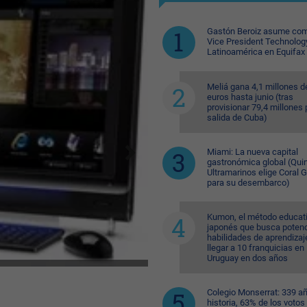
Gastón Beroiz asume com
Vice President Technolog
Latinoamérica en Equifax
Meliá gana 4,1 millones d
euros hasta junio (tras
provisionar 79,4 millones 
salida de Cuba)
Miami: La nueva capital
gastronómica global (Quin
Ultramarinos elige Coral 
para su desembarco)
Kumon, el método educat
japonés que busca potenc
habilidades de aprendizaj
llegar a 10 franquicias en
Uruguay en dos años
Colegio Monserrat: 339 a
historia, 63% de los votos