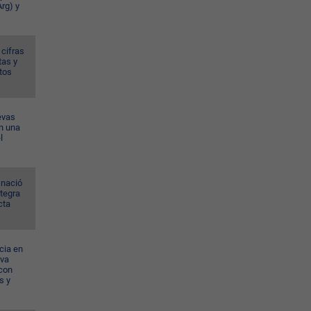
rg) y
 cifras
tas y
tos
evas
n una
l
 nació
ntegra
cta
cia en
eva
con
s y