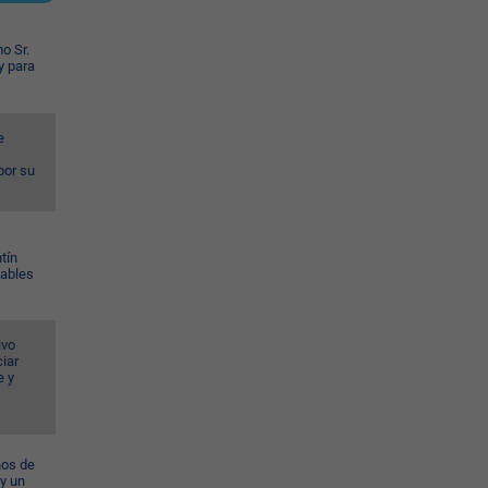
o Sr.
y para
e
por su
tín
Gables
ivo
iar
e y
ños de
 y un