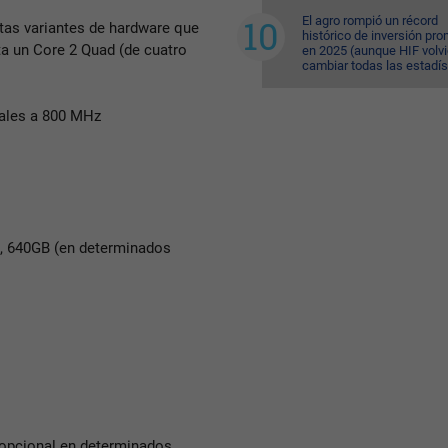
El agro rompió un récord
tas variantes de hardware que
histórico de inversión pr
ta un Core 2 Quad (de cuatro
en 2025 (aunque HIF volvi
cambiar todas las estadís
ales a 800 MHz
B, 640GB (en determinados
 (opcional en determinados