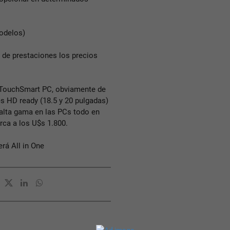
odelos)
de prestaciones los precios
P TouchSmart PC, obviamente de
es HD ready (18.5 y 20 pulgadas)
a alta gama en las PCs todo en
rca a los U$s 1.800.
erá All in One