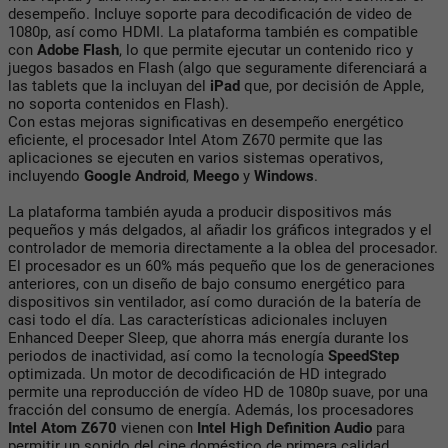
desempeño. Incluye soporte para decodificación de video de
1080p, así como HDMI. La plataforma también es compatible
con
Adobe Flash
, lo que permite ejecutar un contenido rico y
juegos basados en Flash (algo que seguramente diferenciará a
las tablets que la incluyan del
iPad
que, por decisión de Apple,
no soporta contenidos en Flash).
Con estas mejoras significativas en desempeño energético
eficiente, el procesador Intel Atom Z670 permite que las
aplicaciones se ejecuten en varios sistemas operativos,
incluyendo
Google Android
,
Meego
y
Windows
.
La plataforma también ayuda a producir dispositivos más
pequeños y más delgados, al añadir los gráficos integrados y el
controlador de memoria directamente a la oblea del procesador.
El procesador es un 60% más pequeño que los de generaciones
anteriores, con un diseño de bajo consumo energético para
dispositivos sin ventilador, así como duración de la batería de
casi todo el día. Las características adicionales incluyen
Enhanced Deeper Sleep, que ahorra más energía durante los
periodos de inactividad, así como la tecnología
SpeedStep
optimizada. Un motor de decodificación de HD integrado
permite una reproducción de vídeo HD de 1080p suave, por una
fracción del consumo de energía. Además, los procesadores
Intel Atom Z670
vienen con
Intel High Definition Audio
para
permitir un sonido del cine doméstico de primera calidad.