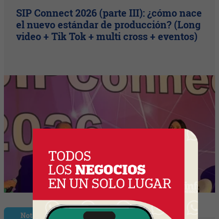
SIP Connect 2026 (parte III): ¿cómo nace
el nuevo estándar de producción? (Long
video + Tik Tok + multi cross + eventos)
Nota Principal