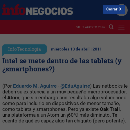
Cerrar
VIE. 7 AGOSTO 2026
InfoTecnología
miércoles 13 de abril | 2011
Intel se mete dentro de las tablets (y
¿smartphones?)
(Por
Eduardo M. Aguirre
-
@EduAguirre
) Las netbooks le
deben su existencia a un muy pequeño microprocesador,
el
Atom
, que sin embargo aún resultaba algo voluminoso
como para incluirlo en dispositivos de menor tamaño,
como tablets y smartphones. Pero ya existe
Oak Trail
,
una plataforma a un Atom un ¡60%! más diminuto. Te
cuento de qué es capaz algo tan chiquito (pero potente).