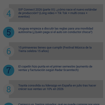
SIP Connect 2026 (parte III): ¿cómo nace el nuevo estándar
de producción? (Long video + Tik Tok + multi cross +
eventos)
Uruguay empieza a discutir las reglas para una movilidad
autónoma (¿Quién paga si el auto sin conductor choca?)
15 primaveras tienes que cumplir (Festival Música de la
Tierra celebra 15 años)
El copetín hizo punta en el primer semestre (aumento de
ventas y facturación según Radar Scanntech)
Toyota consolida su liderazgo en España en julio tras hacer
crecer sus ventas un 10% en 2026
Carrasco vs. barrios privados: qué se puede comprar por unos