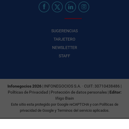
SUGERENCIAS
TARJETERO
NEWSLETTER
STAFF
Infonegocios 2026
| INFONEGOCIOS S.A. · CUIT: 30710438486 |
Políticas de Privacidad
|
Protección de datos personales
|
Editor:
Iñigo Biain
Este sitio esta protegido por Google reCAPTCHA y con
Políticas de
privacidad de Google
y
Terminos del servicio
aplicados.