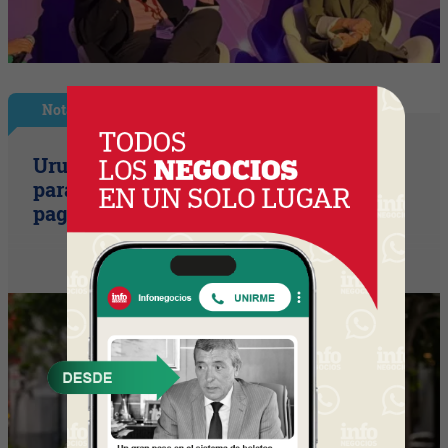
Nota Principal
Uruguay empieza a discutir las reglas
para una movilidad autónoma (¿Quién
paga si el auto sin conductor choca?)