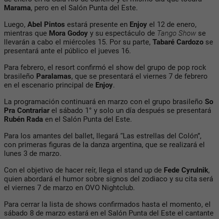
Marama
, pero en el Salón Punta del Este.
Luego,
Abel Pintos
estará presente en
Enjoy
el 12 de enero,
mientras que
Mora Godoy
y su espectáculo de
Tango Show
se
llevarán a cabo el miércoles 15. Por su parte,
Tabaré Cardozo
se
presentará ante el público el jueves 16.
Para febrero, el resort confirmó el show del grupo de pop rock
brasileño
Paralamas
, que se presentará el viernes 7 de febrero
en el escenario principal de
Enjoy
.
La programación continuará en marzo con el grupo brasileño
So
Pra Contrariar
el sábado 1° y solo un día después se presentará
Rubén Rada
en el Salón Punta del Este.
Para los amantes del ballet, llegará “Las estrellas del Colón”,
con primeras figuras de la danza argentina, que se realizará el
lunes 3 de marzo.
Con el objetivo de hacer reír, llega el stand up de
Fede Cyrulnik
,
quien abordará el humor sobre signos del zodiaco y su cita será
el viernes 7 de marzo en OVO Nightclub.
Para cerrar la lista de shows confirmados hasta el momento, el
sábado 8 de marzo estará en el Salón Punta del Este el cantante