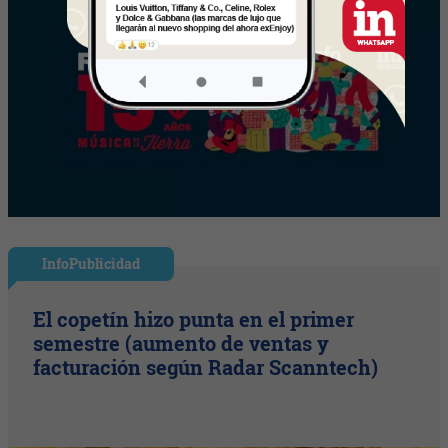
InfoPublicidad
El copetín hizo punta en el primer
semestre (aumento de ventas y
facturación según Radar Scanntech)