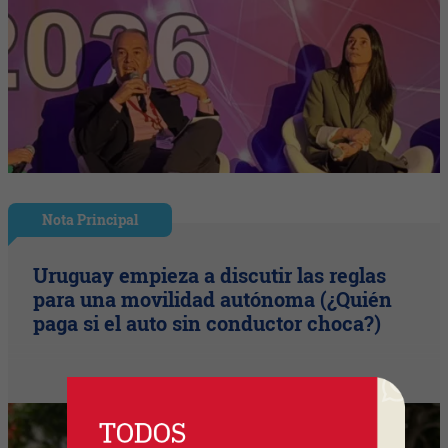
Nota Principal
Uruguay empieza a discutir las reglas
para una movilidad autónoma (¿Quién
paga si el auto sin conductor choca?)