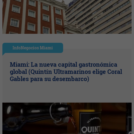
InfoNegocios Miami
Miami: La nueva capital gastronómica
global (Quintín Ultramarinos elige Coral
Gables para su desembarco)