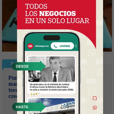
Plus
Punto Sano acelera a tres cifras (la
marca duplicó sus ventas y ya prepara
tres lanzamientos para seguir
creciendo)