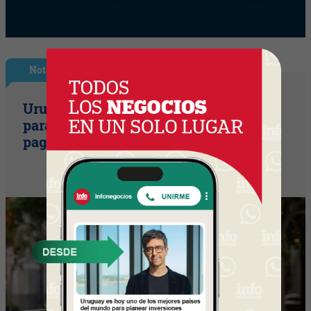
Nota Principal
Uruguay empieza a discutir las reglas
para una movilidad autónoma (¿Quién
paga si el auto sin conductor choca?)