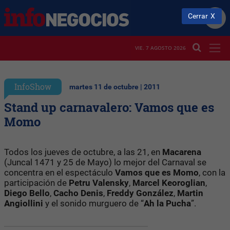
Cerrar
VIE. 7 AGOSTO 2026
InfoShow
martes 11 de octubre | 2011
Stand up carnavalero: Vamos que es
Momo
Todos los jueves de octubre, a las 21, en
Macarena
(Juncal 1471 y 25 de Mayo) lo mejor del Carnaval se
concentra en el espectáculo
Vamos que es Momo
, con la
participación de
Petru Valensky
,
Marcel Keoroglian
,
Diego Bello
,
Cacho Denis
,
Freddy González
,
Martin
Angiollini
y el sonido murguero de “
Ah la Pucha
”.