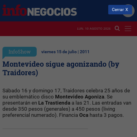
Cerrar
LUN. 10 AGOSTO 2026
InfoShow
viernes 15 de julio | 2011
Montevideo sigue agonizando (by
Traidores)
Sábado 16 y domingo 17, Traidores celebra 25 años de
su emblemático disco
Montevideo Agoniza
. Se
presentarán en
La Trastienda
a las 21. Las entradas van
desde 350 pesos (generales) a 450 pesos (living
preferencial numerado). Financia
Oca
hasta 3 pagos.