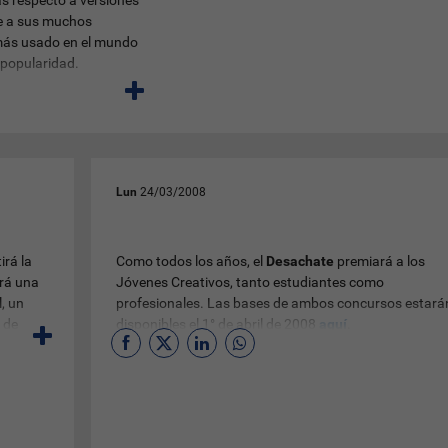
as respecto a versiones
e a sus muchos
más usado en el mundo
popularidad.
Lun
24/03/2008
rá la
Como todos los años, el
Desachate
premiará a los
ará una
Jóvenes Creativos, tanto estudiantes como
l, un
profesionales. Las bases de ambos concursos estará
 de
disponibles el 1° de abril de 2008
aquí
.
n todas
rán 5
estas a
u