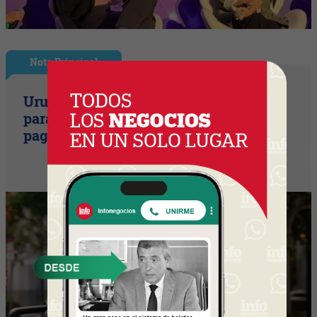
Nota Principal
Uruguay empieza a discutir las reglas
para una movilidad autónoma (¿Quién
paga si el auto sin conductor choca?)