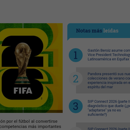
Notas más
leídas
Gastón Beroiz asume com
Vice President Technolog
Latinoamérica en Equifax
Pandora presentó sus nu
colecciones de verano co
experiencia inspirada en e
espíritu del mar
SIP Connect 2026 (parte II
diagnóstico que duele (¿p
"adaptarse" ya no es
suficiente?)
n por el fútbol al convertirse
s competencias más importantes
SIP Connect 2026 (parte II