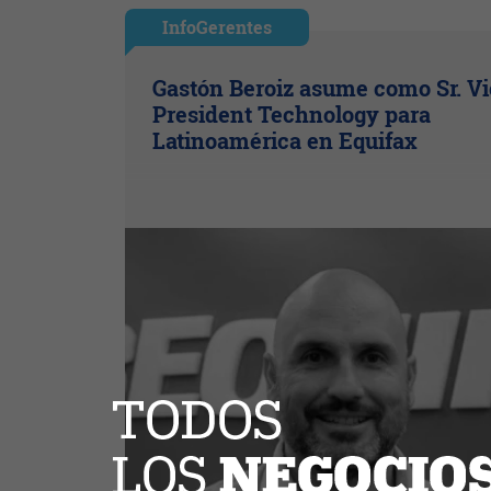
InfoGerentes
Gastón Beroiz asume como Sr. V
President Technology para
Latinoamérica en Equifax