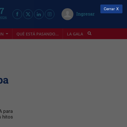
 7
Cerrar
Ingresar
2026
IN
QUÉ ESTÁ PASANDO...
LA GALA
INFOSTYLE
pa
A para
s hitos