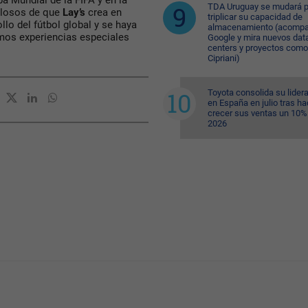
pa Mundial de la FIFA y en la
TDA Uruguay se mudará p
llosos de que
Lay’s
crea en
triplicar su capacidad de
llo del fútbol global y se haya
almacenamiento (acompa
remos experiencias especiales
Google y mira nuevos dat
centers y proyectos como
Cipriani)
Toyota consolida su lider
en España en julio tras ha
crecer sus ventas un 10%
2026