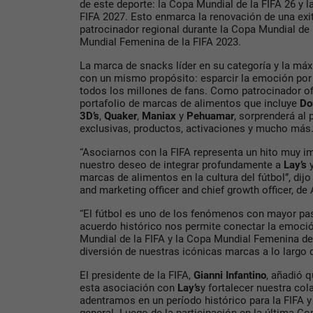
de este deporte: la Copa Mundial de la FIFA 26 y 
FIFA 2027. Esto enmarca la renovación de una exit
patrocinador regional durante la Copa Mundial de 
Mundial Femenina de la FIFA 2023.
La marca de snacks líder en su categoría y la máx
con un mismo propósito: esparcir la emoción por 
todos los millones de fans. Como patrocinador of
portafolio de marcas de alimentos que incluye
Do
3D’s
,
Quaker
,
Maniax
y
Pehuamar
, sorprenderá al
exclusivas, productos, activaciones y mucho más
“Asociarnos con la FIFA representa un hito muy i
nuestro deseo de integrar profundamente a
Lay’s
y
marcas de alimentos en la cultura del fútbol”, dij
and marketing officer and chief growth officer, de
“El fútbol es uno de los fenómenos con mayor pasi
acuerdo histórico nos permite conectar la emoció
Mundial de la FIFA y la Copa Mundial Femenina de l
diversión de nuestras icónicas marcas a lo largo
El presidente de la FIFA,
Gianni Infantino
, añadió 
esta asociación con
Lay’s
y fortalecer nuestra co
adentramos en un período histórico para la FIFA y