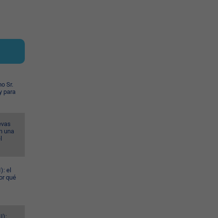
o Sr.
y para
evas
n una
l
): el
or qué
I):