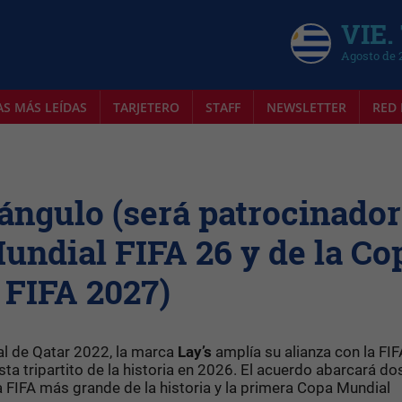
VIE.
Agosto de 
AS MÁS LEÍDAS
TARJETERO
STAFF
NEWSLETTER
RED 
 ángulo (será patrocinador
Mundial FIFA 26 y de la Co
FIFA 2027)
al de Qatar 2022, la marca
Lay’s
amplía su alianza con la FIF
ta tripartito de la historia en 2026. El acuerdo abarcará do
la FIFA más grande de la historia y la primera Copa Mundial