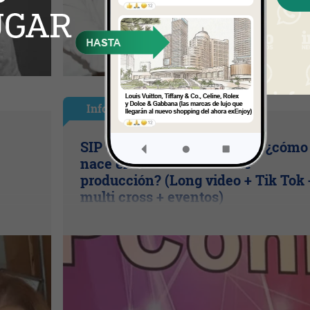
InfoNegocios Miami
SIP Connect 2026 (parte III): ¿cómo
nace el nuevo estándar de
producción? (Long video + Tik Tok 
multi cross + eventos)