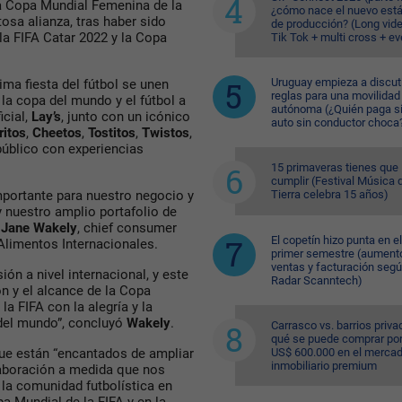
la Copa Mundial Femenina de la
¿cómo nace el nuevo est
osa alianza, tras haber sido
de producción? (Long vid
la FIFA Catar 2022 y la Copa
Tik Tok + multi cross + e
Uruguay empieza a discuti
ima fiesta del fútbol se unen
reglas para una movilidad
la copa del mundo y el fútbol a
autónoma (¿Quién paga si
icial,
Lay’s
, junto con un icónico
auto sin conductor choca
ritos
,
Cheetos
,
Tostitos
,
Twistos
,
 público con experiencias
.
15 primaveras tienes que
cumplir (Festival Música d
Tierra celebra 15 años)
mportante para nuestro negocio y
 nuestro amplio portafolio de
o
Jane Wakely
, chief consumer
El copetín hizo punta en el
 Alimentos Internacionales.
primer semestre (aument
ventas y facturación seg
ón a nivel internacional, y este
Radar Scanntech)
n y el alcance de la Copa
a FIFA con la alegría y la
 del mundo”, concluyó
Wakely
.
Carrasco vs. barrios priva
qué se puede comprar po
US$ 600.000 en el merca
que están “encantados de ampliar
inmobiliario premium
laboración a medida que nos
 la comunidad futbolística en