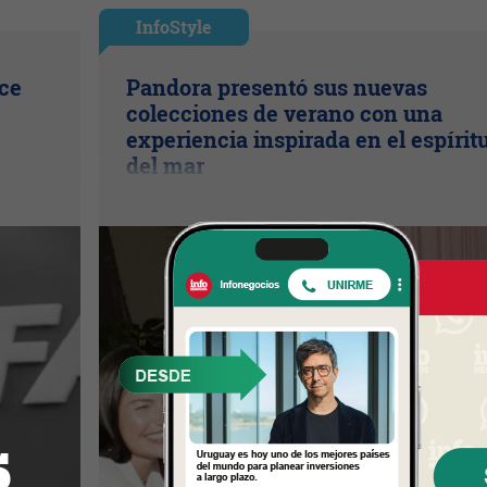
InfoStyle
ice
Pandora presentó sus nuevas
colecciones de verano con una
experiencia inspirada en el espírit
del mar