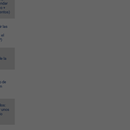
ándar
eo +
ventos)
r las
 el
?)
e la
o de
ún
dos:
r unos
do