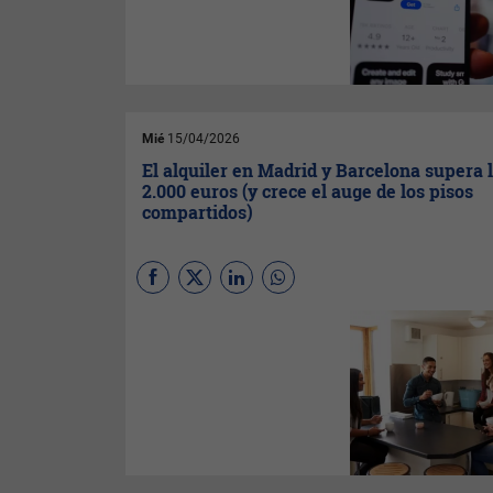
compañía de IA con eliminar la
aplicación de su asistente
Grok de la App Store por
infringir sus directrices
Mié
15/04/2026
El alquiler en Madrid y Barcelona supera 
2.000 euros (y crece el auge de los pisos
compartidos)
El mercado del alquiler en
España ha completado un
primer trimestre de 2026
extremadamente complejo,
marcado por la tensión
geopolítica, una creciente
intervención regulatoria
orientada a limitar los precios
y una persistente escasez de
oferta.