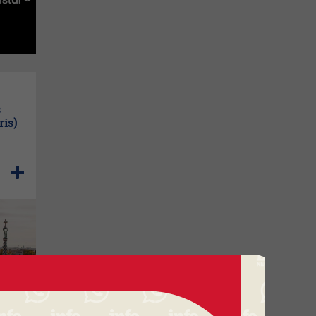
s
rís)