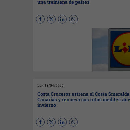
una treintena de países
Lidl
entra al sector de
telefonía móvil con planes de
bajo coste en 30 países,
incluyendo España. Así, la
cadena competirá
directamente con los
operadores tradicionales del
mercado.
Lun
13/04/2026
Costa Cruceros estrena el Costa Smeralda
Canarias y renueva sus rutas mediterráne
invierno