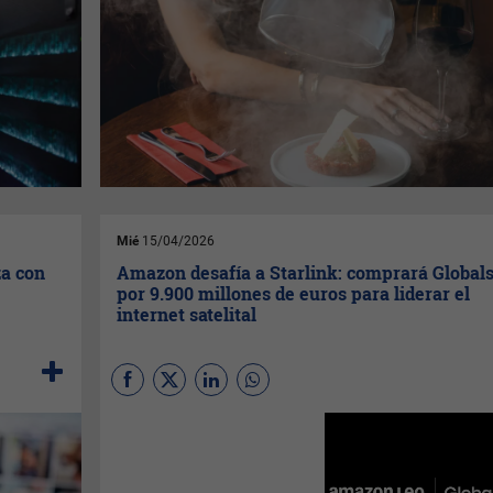
Mié
15/04/2026
za con
Amazon desafía a Starlink: comprará Globals
por 9.900 millones de euros para liderar el
internet satelital
Amazon
adquiere
Globalstar
para potenciar su red de órbita
baja. El acuerdo busca
extender su cobertura satelital