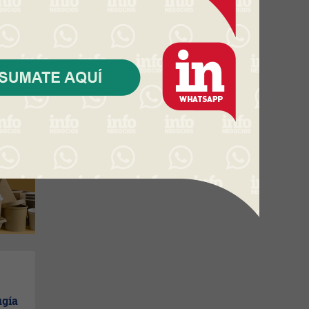
len
aje
ugía