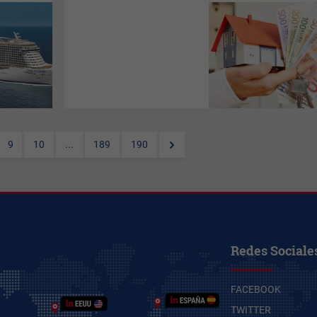
Los españoles avalan
incentivos fiscales en el
IRPF
para dueños que mantengan
precios al renovar contratos,
buscando que el total de
ingresos por piezas no exceda
el valor de mercado del
inmueble íntegro.
9
10
...
189
190
Redes Sociale
FACEBOOK
TWITTER