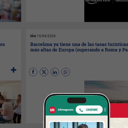
y competir directamente con
Starlink
en servicios de
conectividad global.
Mié
15/04/2026
los
Barcelona ya tiene una de las tasas turística
más altas de Europa (superando a Roma y Pa
El incremento de la tasa
turística de Barcelona, que
entró en vigor el pasado 1 de
abril, sitúa a este impuesto
entre las más caros de
Europa, por encima de Roma y
París y similar a Atenas.