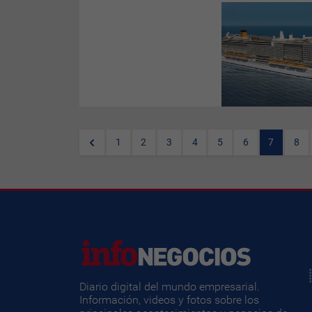
Costa Cruceros
ha
presentado su programación
para el invierno 2026/2027,
marcada por la llegada del
buque Costa Smeralda al
archipiélago canario y la
renovación de rutas en el
Mediterráneo occidental.
1
2
3
4
5
6
7
8
Diario digital del mundo empresarial.
Información, videos y fotos sobre los