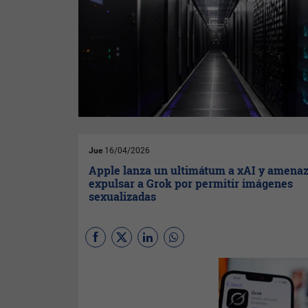
Jue
16/04/2026
Apple lanza un ultimátum a xAI y amena
expulsar a Grok por permitir imágenes
sexualizadas
Apple
actuó frente a la ola de
imágenes sexualizadas de
mujeres y niños ocasionada
por Grok, y que amenazó a la