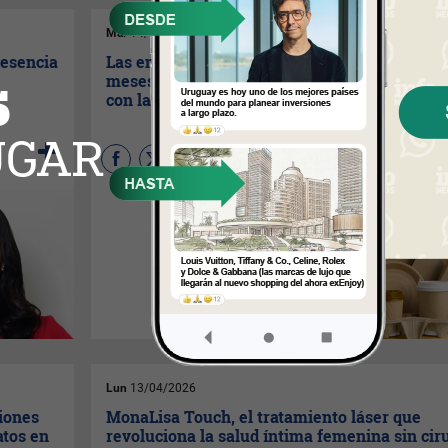
Mar
14/04/2026
resencia
Las empresas españolas tienen solo cuatro
meses para certificar que sus envases cump
con la nueva normativa de reducción y recicl
El 12 de agosto de este año
las empresas deberán cumplir
con el Reglamento sobre
Envases y Residuos de
Envases (PPWR), un nuevo
marco europeo más estricto,
uniforme y aplicable a los
envases en toda la Unión
Europea.
Lun
13/04/2026
ciones
MonaLisa Touch, el tratamiento láser que
atos en
revoluciona la salud íntima femenina sin cir