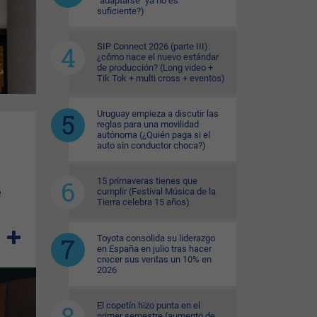
"adaptarse" ya no es
suficiente?)
SIP Connect 2026 (parte III):
¿cómo nace el nuevo estándar
de producción? (Long video +
Tik Tok + multi cross + eventos)
Uruguay empieza a discutir las
reglas para una movilidad
autónoma (¿Quién paga si el
auto sin conductor choca?)
15 primaveras tienes que
e
cumplir (Festival Música de la
Tierra celebra 15 años)
Toyota consolida su liderazgo
en España en julio tras hacer
crecer sus ventas un 10% en
2026
El copetín hizo punta en el
primer semestre (aumento de