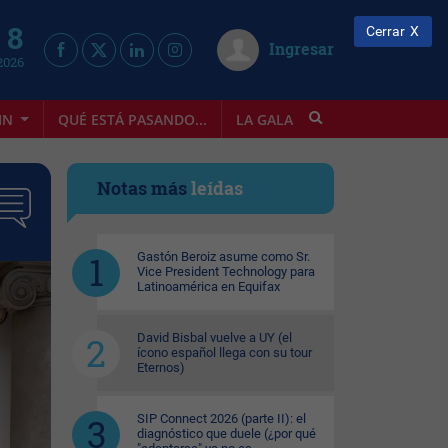
 8
Cerrar
Ingresar
2026
IN
QUÉ ESTÁ PASANDO...
LA GALA
INFOSTYLE
Notas más
leídas
Gastón Beroiz asume como Sr.
Vice President Technology para
Latinoamérica en Equifax
David Bisbal vuelve a UY (el
ícono español llega con su tour
Eternos)
SIP Connect 2026 (parte II): el
diagnóstico que duele (¿por qué