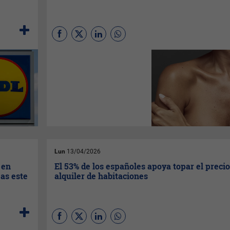
La Dra.
Laura Santos
(DEMYA)
destaca un innovador
protocolo regenerativo para
tratar la sequedad vaginal y
cambios tras la menopausia o
el posparto, mejorando así la
calidad de vida y el bienestar
íntimo femenino.
Lun
13/04/2026
 en
El 53% de los españoles apoya topar el precio
as este
alquiler de habitaciones