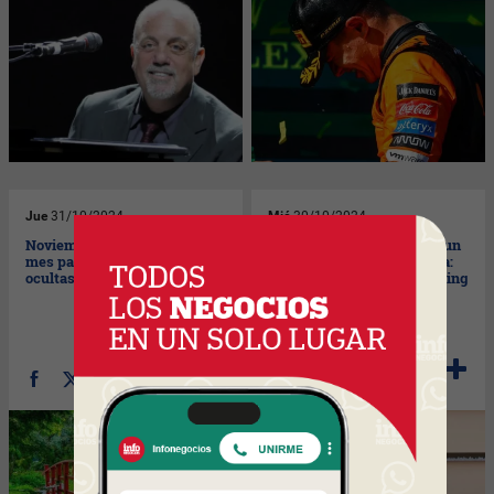
Jue
31/10/2024
Mié
30/10/2024
Noviembre, quizás el mejor
Te invitamos con un café (un
mes para descubrir las joyas
pastel y un helado) en Zara:
ocultas de Miami
la nueva experiencia crossing
y expansión fydigital de
Inditex que revoluciona el
retail