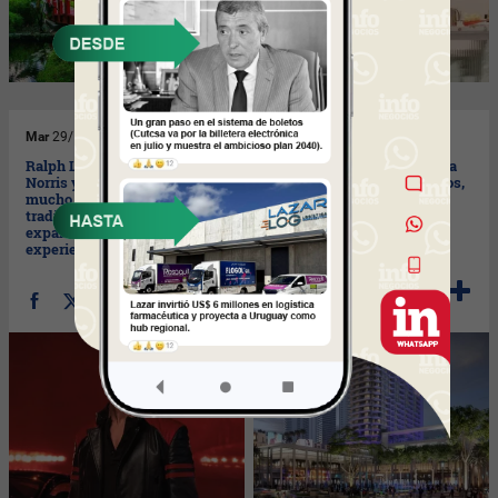
Mar
29/10/2024
Mar
29/10/2024
Ralph Lauren con Lando
Miami, el destino ideal para
Norris y el perfume Polo Red:
inversores latinoamericanos,
mucho más que las
está potenciando sus
tradicionales campañas (una
oportunidades y su
expansión colaborativa de
crecimiento
experiencias)