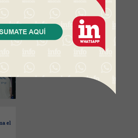
el
ma el