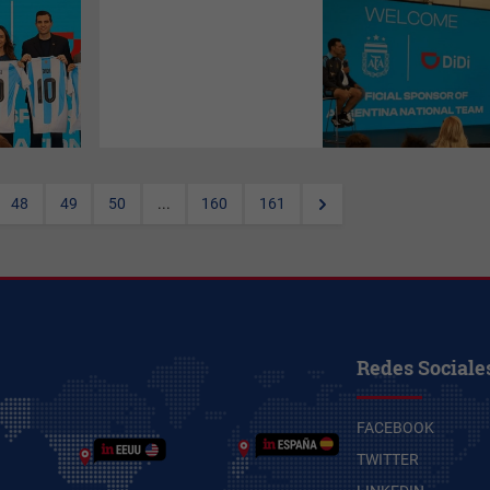
(
Por Ortega, con Otero y
Maurizio
) La plataforma
tecnológica se convierte en
Main Sponsor de la AFA con
un acuerdo multimillonario que
trasciende el logo en la
camiseta: es la monetización
estratégica de la pasión, la
data como activo y la
confirmación de que el fútbol
argentino opera ya como
corporación global de élite
48
49
50
...
160
161
Tiempo de lectura: 3 minutos
Redes Sociale
FACEBOOK
TWITTER