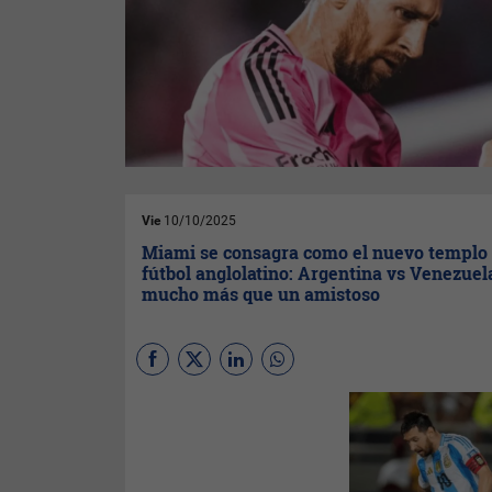
Vie
10/10/2025
Miami se consagra como el nuevo templo 
fútbol anglolatino: Argentina vs Venezuel
mucho más que un amistoso
(
Por Equipo InfoNegocios
Miami con Ortega
) Copa
América, Mundial de Clubes,
Mundial 2026…hoy amistoso
Argentina - Venezuela (dos