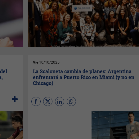
Vie
10/10/2025
del
La Scaloneta cambia de planes: Argentina
a,
enfrentará a Puerto Rico en Miami (y no en
Chicago)
(
Por Ortega
) La Selección
Argentina de fútbol ha
modificado sustancialmente
su calendarización de
amistosos previos al Mundial