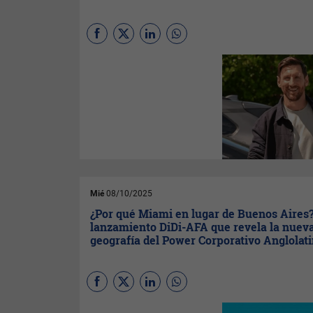
(
Por Ortega desde Miami
)
Messi no se concentra para
este amistoso solo para
cumplir protocolo. Llega con
69 goles de tiro libre en su
carrera, empatado con el
brasileño Marcos Assunção y
a solo nueve del récord
absoluto (78 goles, según
registros de El Gráfico y
RSSSF).
Tiempo de lectura: 3 minutos
Mié
08/10/2025
¿Por qué Miami en lugar de Buenos Aires?
lanzamiento DiDi-AFA que revela la nuev
geografía del Power Corporativo Anglolat