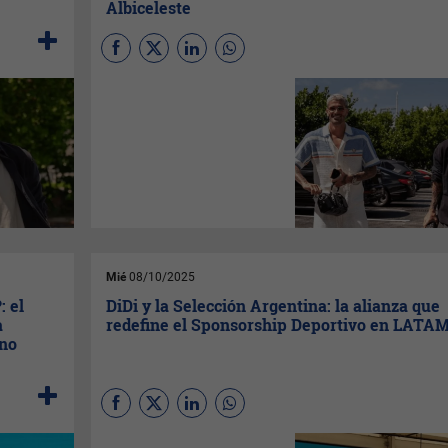
Albiceleste
(
Por Ortega desde Miami
) El
rosarino se integró a la
delegación argentina en Fort
Lauderdale persiguiendo su
gol 70 de tiro libre, mientras el
sur de Florida se consolida
como el hogar espiritual de
una Selección que convirtió a
Miami en su cuartel general
hacia el Mundial 2026.
Tiempo de lectura: 3 minutos
Mié
08/10/2025
: el
DiDi y la Selección Argentina: la alianza que
a
redefine el Sponsorship Deportivo en LATA
ino