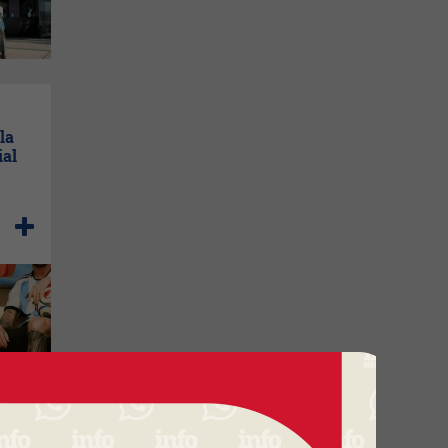
la
ial