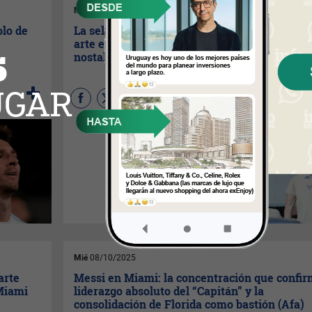
Mié
08/10/2025
olo de
La selección Argentina en Miami (más allá d
arte en el césped, un enorme negocio de
nostalgia)
(
Por Maurizio-Ortega
) Cuando
el árbitro pite el inicio del
Argentina-Venezuela el 10 de
octubre en el Hard Rock
Stadium, con capacidad para
65.000 almas vibrando y
millones siguiendo desde
Argentina, Miami y el mundo,
no solo comenzará un partido
de fútbol.
Tiempo de lectura: 3 minutos
Mié
08/10/2025
arte
Messi en Miami: la concentración que confir
 Miami
liderazgo absoluto del “Capitán” y la
consolidación de Florida como bastión (Afa)