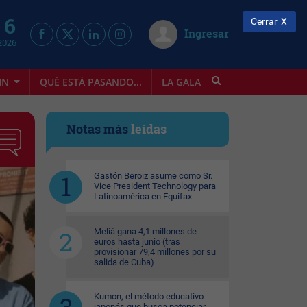
 6
Cerrar
Ingresar
2026
IN
QUÉ ESTÁ PASANDO...
LA GALA
INFOSTYLE
Notas más
leídas
Gastón Beroiz asume como Sr.
Vice President Technology para
Latinoamérica en Equifax
Meliá gana 4,1 millones de
euros hasta junio (tras
provisionar 79,4 millones por su
salida de Cuba)
Kumon, el método educativo
japonés que busca potenciar