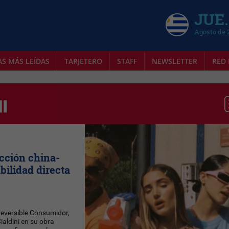
JUE.
Agosto de 
AS MÁS LEÍDAS
TARJETERO
STAFF
NEWSLETTER
RED 
ucción china-
abilidad directa
eversible Consumidor,
aldini en su obra