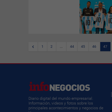
(
Por Ortega
) El evento de
presentación del sponsorship
más importante del fútbol
argentino no se hizo en su
país, la confirmación brutal de
que Miami ha capturado el
ADN del marketing
experiencial latino mientras
Buenos Aires sangra talento,
sufre por asfixia impositiva y
costos para realizar este tipo
de acciones.
1
2
...
44
45
46
47
Tiempo de lectura: 3 minutos
Diario digital del mundo empresarial.
Información, videos y fotos sobre los
principales acontecimientos y negocios de