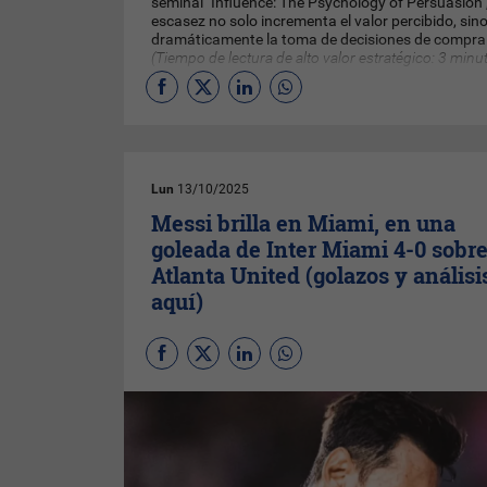
seminal "Influence: The Psychology of Persuasion"
escasez no solo incrementa el valor percibido, sin
dramáticamente la toma de decisiones de compra
(Tiempo de lectura de alto valor estratégico: 3 minu
Lun
13/10/2025
Messi brilla en Miami, en una
goleada de Inter Miami 4-0 sobr
Atlanta United (golazos y análisi
aquí)