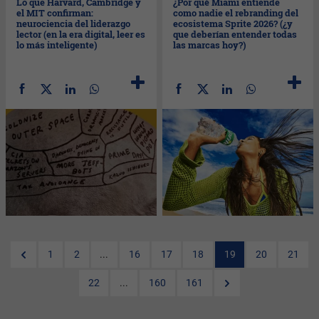
Lo que Harvard, Cambridge y
¿Por qué Miami entiende
el MIT confirman:
como nadie el rebranding del
neurociencia del liderazgo
ecosistema Sprite 2026? (¿y
lector (en la era digital, leer es
que deberían entender todas
lo más inteligente)
las marcas hoy?)
1
2
...
16
17
18
19
20
21
22
...
160
161