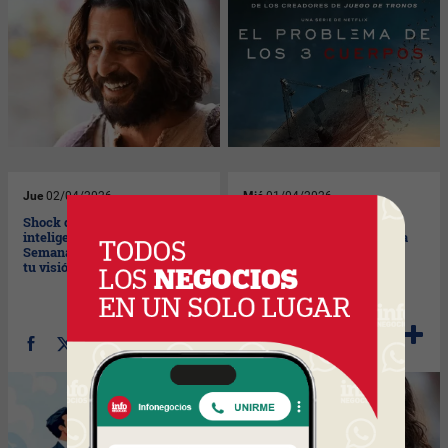
Jue
02/04/2026
Mié
01/04/2026
Shock de 5 artículos mega
"The Chosen": la serie que
inteligentes para leer en
tienes que ver esta semana
Semana Santa (potenciarán
de pascuas (no importa tu
tu visión de negocios 2026)
creencia religiosa)