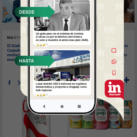
Mié
01/04/2026
Mar
31/03/2026
El Diablo Viste de Prada 2:
El por qué del radical cambio
Cuando el Product Placement
de consumo y la
evoluciona a ecosistema de
transformación del mercado
marca
de bebidas (un análisis
estratégico del sector)