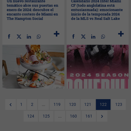
Un nuevo restaurante
Calendario 2024 Inter Miami
temático abre sus puertas en
CF (todo anglolatina está
enero de 2024: descubre el
entusiasmada): emocionante
encanto costero de Miami en
inicio de la temporada 2024
The Hampton Social
de la MLS vs Real Salt Lake
1
2
...
119
120
121
122
123
124
125
...
160
161