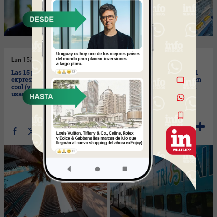
Lun
15/01/2024
Lun
15/01/2024
Las 15 palabras y
Tras superar retos, Tri-Rail
expresiones de negocios más
llega al corazón de Miami en
cool (y más americanas)
un avance histórico para el
usadas este mes en Brickell
transporte público