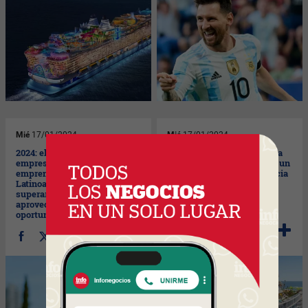
Mié
17/01/2024
Mié
17/01/2024
2024: el futuro de las
Explorando las maravillas a
empresas, startups y
bordo del Icon of the Seas: un
emprendedores en
viaje detallado a la opulencia
Latinoamérica (¿quiénes
marina (parte I)
superarán los desafíos y
aprovecharán las
oportunidades?)