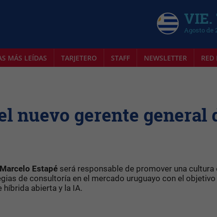
VIE.
Agosto de 
AS MÁS LEÍDAS
TARJETERO
STAFF
NEWSLETTER
RED 
el nuevo gerente general 
Marcelo Estapé
será responsable de promover una cultura 
tegias de consultoría en el mercado uruguayo con el objetivo
 híbrida abierta y la IA.