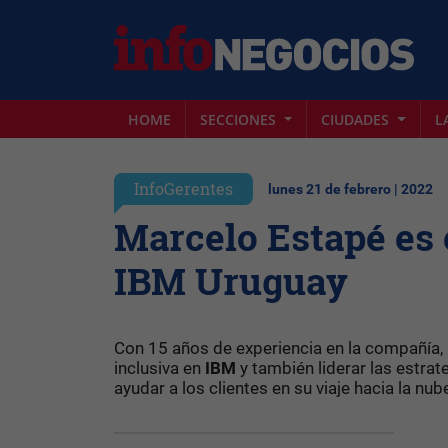
HOME
SECCIONES
CIUDADES
L
InfoGerentes
lunes 21 de febrero | 2022
Marcelo Estapé es 
IBM Uruguay
Con 15 años de experiencia en la compañía,
inclusiva en
IBM
y también liderar las estra
ayudar a los clientes en su viaje hacia la nube