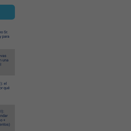
o Sr.
y para
evas
n una
l
): el
or qué
I):
ándar
eo +
ventos)