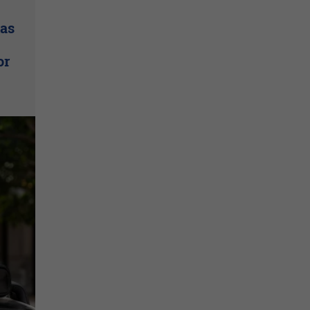
las
or