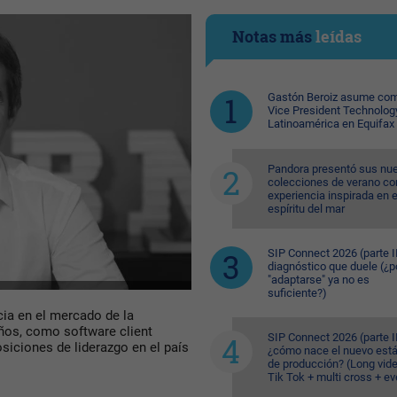
Notas más
leídas
Gastón Beroiz asume com
Vice President Technolog
Latinoamérica en Equifax
Pandora presentó sus nu
colecciones de verano co
experiencia inspirada en e
espíritu del mar
SIP Connect 2026 (parte II
diagnóstico que duele (¿p
"adaptarse" ya no es
suficiente?)
ia en el mercado de la
ños, como software client
SIP Connect 2026 (parte II
siciones de liderazgo en el país
¿cómo nace el nuevo est
de producción? (Long vid
Tik Tok + multi cross + e