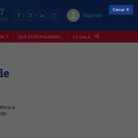
 7
Cerrar
Ingresar
2026
IN
QUÉ ESTÁ PASANDO...
LA GALA
INFOSTYLE
de
ética e
 de