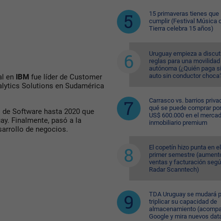
15 primaveras tienes que
cumplir (Festival Música d
Tierra celebra 15 años)
Uruguay empieza a discuti
reglas para una movilidad
autónoma (¿Quién paga si
auto sin conductor choca
al en
IBM
fue líder de Customer
alytics Solutions en Sudamérica
Carrasco vs. barrios priva
qué se puede comprar po
 de Software hasta 2020 que
US$ 600.000 en el merca
ay. Finalmente, pasó a la
inmobiliario premium
arrollo de negocios.
El copetín hizo punta en el
primer semestre (aument
ventas y facturación seg
Radar Scanntech)
TDA Uruguay se mudará p
triplicar su capacidad de
almacenamiento (acompa
Google y mira nuevos dat