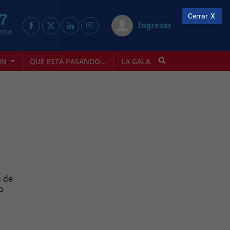
 7
Cerrar
Ingresar
2026
IN
QUÉ ESTÁ PASANDO...
LA GALA
INFOSTYLE
s de
o