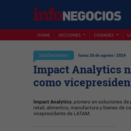
HOME
SECCIONES
CIUDADES
L
InfoGerentes
lunes 26 de agosto | 2024
Impact Analytics 
como vicepreside
Impact Analytics
, pionero en soluciones de 
retail, alimentos, manufactura y bienes de
vicepresidente de LATAM.