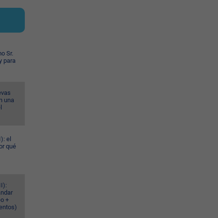
o Sr.
y para
evas
n una
l
): el
or qué
I):
ándar
eo +
ventos)