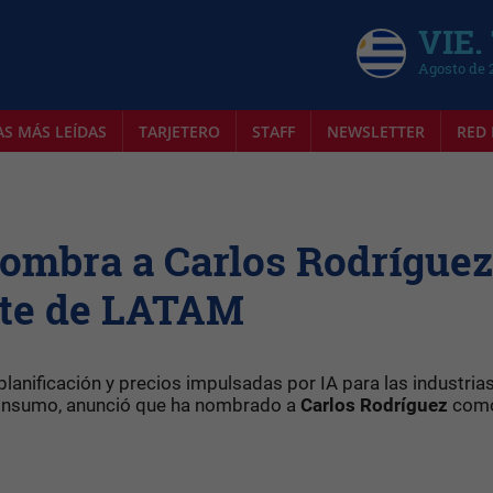
VIE.
Agosto de 
AS MÁS LEÍDAS
TARJETERO
STAFF
NEWSLETTER
RED 
nombra a Carlos Rodríguez
nte de LATAM
planificación y precios impulsadas por IA para las industria
 consumo, anunció que ha nombrado a
Carlos Rodríguez
com