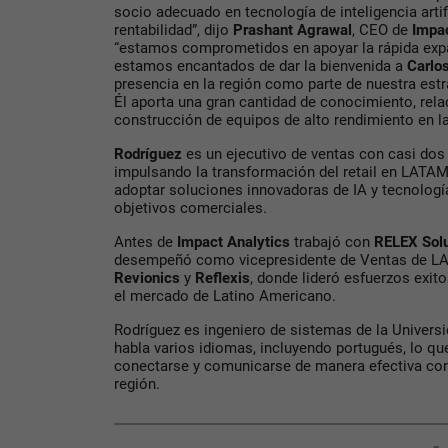
socio adecuado en tecnología de inteligencia artifi
rentabilidad”, dijo
Prashant Agrawal
, CEO de
Impac
“estamos comprometidos en apoyar la rápida exp
estamos encantados de dar la bienvenida a
Carlo
presencia en la región como parte de nuestra estr
Él aporta una gran cantidad de conocimiento, rela
construcción de equipos de alto rendimiento en la
Rodríguez
es un ejecutivo de ventas con casi dos
impulsando la transformación del retail en LATAM 
adoptar soluciones innovadoras de IA y tecnología
objetivos comerciales.
Antes de
Impact Analytics
trabajó con
RELEX Solu
desempeñó como vicepresidente
de Ventas de 
Revionics
y
Reflexis
, donde lideró esfuerzos exit
el mercado de Latino Americano.
Rodríguez
es ingeniero de sistemas de la Universi
habla varios idiomas, incluyendo portugués, lo q
conectarse y comunicarse de manera efectiva con 
región.