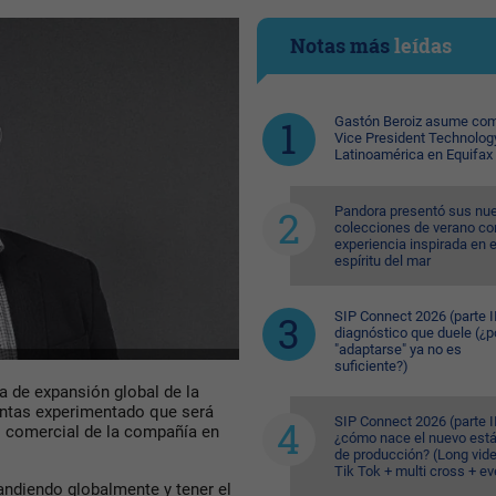
Notas más
leídas
Gastón Beroiz asume com
Vice President Technolog
Latinoamérica en Equifax
Pandora presentó sus nu
colecciones de verano co
experiencia inspirada en e
espíritu del mar
SIP Connect 2026 (parte II
diagnóstico que duele (¿p
"adaptarse" ya no es
suficiente?)
a de expansión global de la
entas experimentado que será
SIP Connect 2026 (parte II
lo comercial de la compañía en
¿cómo nace el nuevo est
de producción? (Long vid
Tik Tok + multi cross + e
andiendo globalmente y tener el