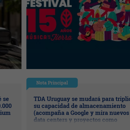
Nota Principal
é se
TDA Uruguay se mudará para tripli
.000
su capacidad de almacenamiento
mium
(acompaña a Google y mira nuevos
data centers y proyectos como
Cipriani)