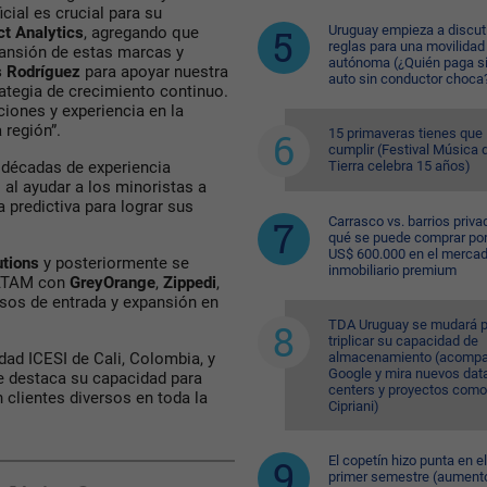
cial es crucial para su
Uruguay empieza a discuti
t Analytics
, agregando que
reglas para una movilidad
ansión de estas marcas y
autónoma (¿Quién paga si
s Rodríguez
para apoyar nuestra
auto sin conductor choca
ategia de crecimiento continuo.
ciones y experiencia en la
 región”.
15 primaveras tienes que
cumplir (Festival Música d
Tierra celebra 15 años)
 décadas de experiencia
al ayudar a los minoristas a
 predictiva para lograr sus
Carrasco vs. barrios priva
qué se puede comprar po
US$ 600.000 en el merca
tions
y posteriormente se
inmobiliario premium
LATAM con
GreyOrange
,
Zippedi
,
osos de entrada y expansión en
TDA Uruguay se mudará p
triplicar su capacidad de
almacenamiento (acompa
dad ICESI de Cali, Colombia, y
Google y mira nuevos dat
ue destaca su capacidad para
centers y proyectos como
clientes diversos en toda la
Cipriani)
El copetín hizo punta en el
primer semestre (aument