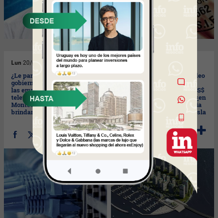
Lun
20/06/2022
Lun
13/06/2022
¿Le parece bien que el
De no hacerse en Montevideo
gobierno haya autorizado a
el proyecto MVD 360, que
las empresas proveedoras de
supone una inversión de US$
televisión por cable de
2.300 millones en 10 años, ¿en
Montevideo y el interior a
qué otro departamento sería
brindar servicios de internet?
interesante construir una isla
artificial?