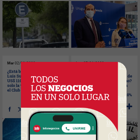
Mar
02/08/2022
Lun
27/06/2022
¿Está bien que la camiseta de
¿Está bien que Uruguay
Luis Suárez -que saldrá unos
comience a importar carne de
US$ 110 aproximadamente-
Brasil para consumo interno?
solo la venda exclusivamente
Según estimaciones habría
el Club Nacional de Fútbol?
cortes de carne con hueso
con un precio entre 15% y 20%
más barato.