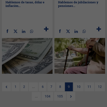
Hablemos de tasas, dólar e
Hablemos de jubilaciones y
inflación...
pensiones...
1
2
...
6
7
8
9
10
11
12
...
104
105