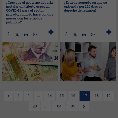
¿Cree que el gobierno debería
¿Está de acuerdo en que se
instalar un tributo especial
extienda por 120 días el
COVID-19 para el sector
derecho de reunión?
privado, como lo hace por dos
meses con los sueldos
públicos?
1
2
...
14
15
16
17
18
19
20
...
104
105