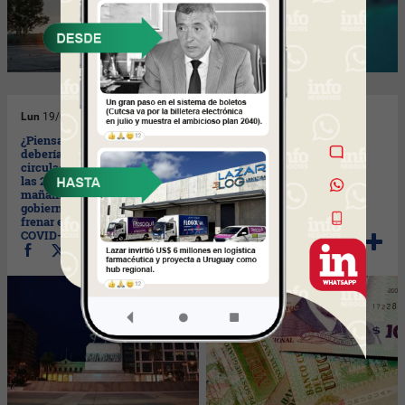
Lun
19/04/2021
Lun
12/04/2021
¿Piensa que en Uruguay
Resultados de Encuesta
debería restringirse la
Anterior
circulación nocturna -desde
las 20 hasta las 6 de la
mañana- como decretó el
gobierno argentino para
frenar el aumento de casos
COVID-19?