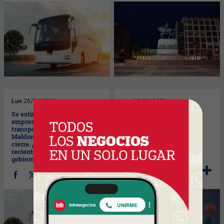
Lun
26/04/2021
Lun
19/04/2021
Se estima que el 96% de las
Resultados de Encuesta
empresas del sector de
Anterior
transporte turístico de
Maldonado va camino al
cierre. ¿Opina que las
recientes medidas del
gobierno llegaron tarde?