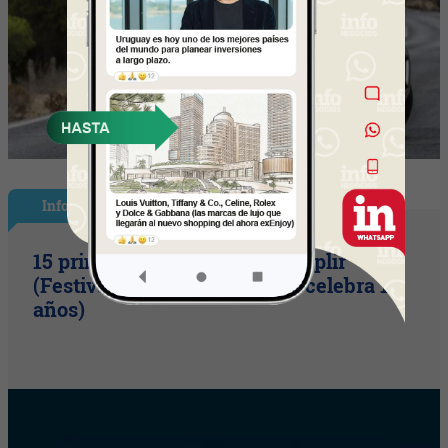
InfoShow
15 primaveras tienes que cumplir
(Festival Música de la Tierra celebra 15
años)