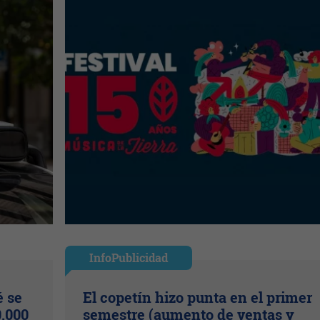
InfoPublicidad
é se
El copetín hizo punta en el primer
.000
semestre (aumento de ventas y