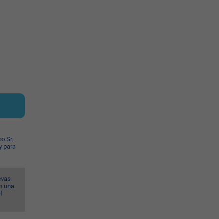
o Sr.
y para
evas
n una
l