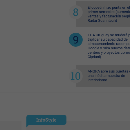
El copetín hizo punta en el
primer semestre (aument
ventas y facturación seg
Radar Scanntech)
TDA Uruguay se mudará p
triplicar su capacidad de
almacenamiento (acompa
Google y mira nuevos dat
centers y proyectos como
Cipriani)
ANGRA abre sus puertas 
una inédita muestra de
interiorismo
InfoStyle