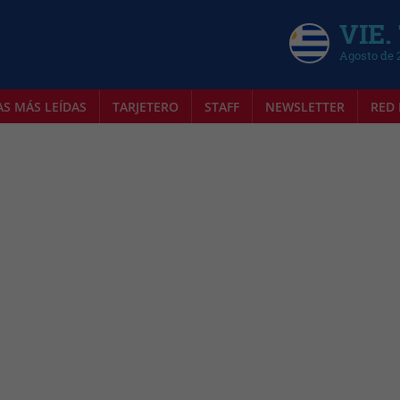
VIE.
Agosto de 
AS MÁS LEÍDAS
TARJETERO
STAFF
NEWSLETTER
RED 