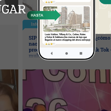
InfoNegocios Miami
SIP Connect 2026 (parte III): ¿cómo
nace el nuevo estándar de
producción? (Long video + Tik Tok 
multi cross + eventos)