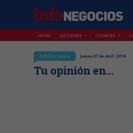
HOME
SECCIONES
CIUDADES
L
InfoEncuesta
jueves 07 de abril | 2016
Tu opinión en...