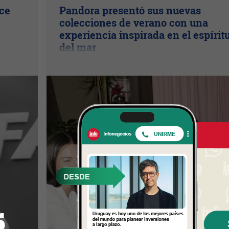
ice
Pandora presentó sus nuevas
colecciones de verano con una
experiencia inspirada en el espírit
del mar