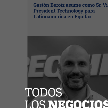
Gastón Beroiz asume como Sr. V
President Technology para
Latinoamérica en Equifax