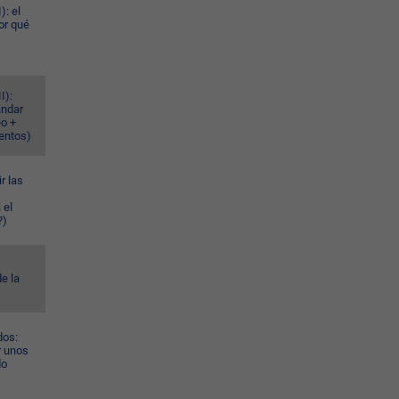
): el
or qué
I):
ándar
eo +
ventos)
r las
 el
?)
e la
dos:
r unos
do