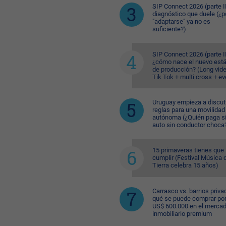
SIP Connect 2026 (parte II
diagnóstico que duele (¿p
"adaptarse" ya no es
suficiente?)
SIP Connect 2026 (parte II
¿cómo nace el nuevo est
de producción? (Long vid
Tik Tok + multi cross + e
Uruguay empieza a discuti
reglas para una movilidad
autónoma (¿Quién paga si
auto sin conductor choca
15 primaveras tienes que
cumplir (Festival Música d
Tierra celebra 15 años)
Carrasco vs. barrios priva
qué se puede comprar po
US$ 600.000 en el merca
inmobiliario premium