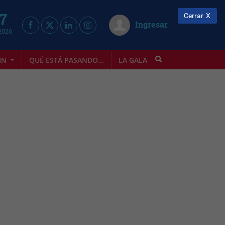
 7
Cerrar
Ingresar
2026
IN
QUÉ ESTÁ PASANDO...
LA GALA
INFOSTYLE