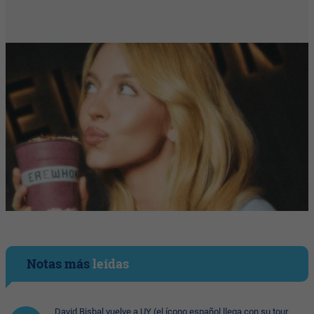
Notas más
leídas
David Bisbal vuelve a UY (el ícono español llega con su tour