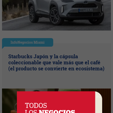
InfoNegocios Miami
Starbucks Japón y la cápsula
coleccionable que vale más que el café
(el producto se convierte en ecosistema)