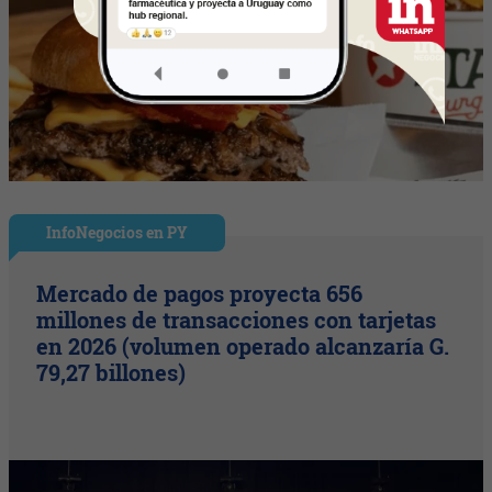
InfoNegocios en PY
Mercado de pagos proyecta 656
millones de transacciones con tarjetas
en 2026 (volumen operado alcanzaría G.
79,27 billones)