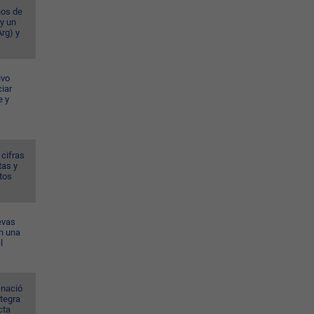
ños de
 y un
rg) y
ivo
iar
e y
 cifras
tas y
tos
evas
n una
l
 nació
ntegra
cta