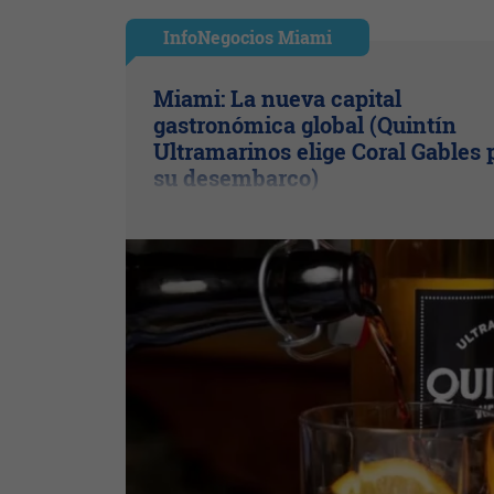
InfoNegocios Miami
Miami: La nueva capital
gastronómica global (Quintín
Ultramarinos elige Coral Gables 
su desembarco)