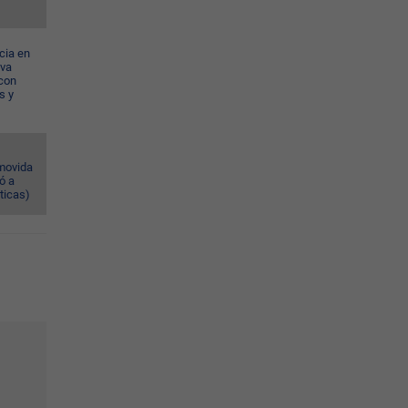
cia en
eva
con
s y
omovida
ó a
ticas)