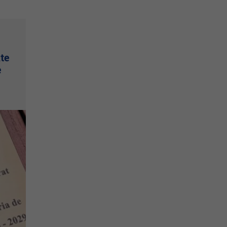
nte
e