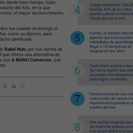
do desde hace tiempo, hubo
Colegio Monserrat: 339 a
oducto del Año, en la que
historia, 63% de los votos
 votos, el mayor reconocimiento
puente cultural Córdoba (A
Florida que es un hito
dos fue cuando se entregó el
Kumon, el método educat
fue, como ya dijimos, para
japonés que busca potenc
ducto panificado.
habilidades de aprendizaj
llegar a 10 franquicias en
edó
Rebel Nuts
por sus barrita de
Uruguay en dos años
U
que ofrece una alternativa de
os con
A MANO Comercios
, que
nte.
Punto Sano acelera a tres
(la marca duplicó sus ven
ya prepara tres lanzamien
para seguir creciendo)
Pandora presentó sus nu
colecciones de verano co
experiencia inspirada en e
espíritu del mar
Una startup uruguaya que
sin inversión externa se i
a un grupo global (y proye