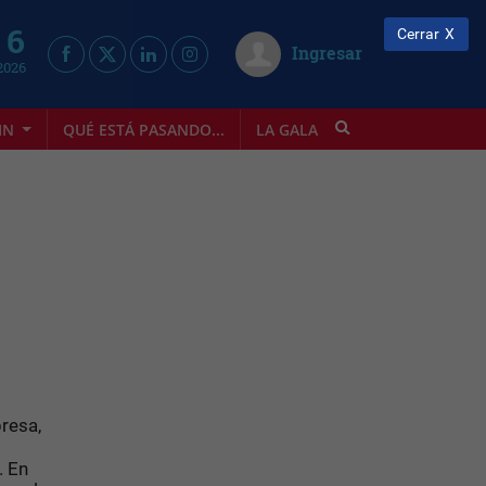
 6
Cerrar
Ingresar
2026
IN
QUÉ ESTÁ PASANDO...
LA GALA
INFOSTYLE
resa,
. En