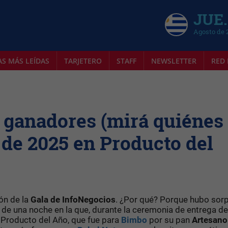
JUE.
Agosto de 
AS MÁS LEÍDAS
TARJETERO
STAFF
NEWSLETTER
RED 
 ganadores (mirá quiénes
 de 2025 en Producto del
ión de la
Gala de InfoNegocios
. ¿Por qué? Porque hubo sorp
e una noche en la que, durante la ceremonia de entrega de
a Producto del Año, que fue para
Bimbo
por su pan
Artesano