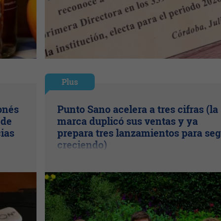
Plus
onés
Punto Sano acelera a tres cifras (la
 de
marca duplicó sus ventas y ya
cias
prepara tres lanzamientos para seg
creciendo)