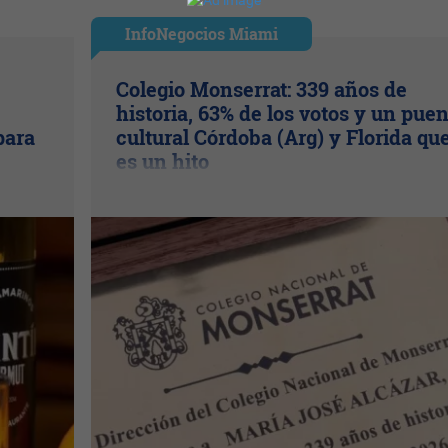
InfoNegocios Miami
Colegio Monserrat: 339 años de
historia, 63% de los votos y un pue
para
cultural Córdoba (Arg) y Florida qu
es un hito