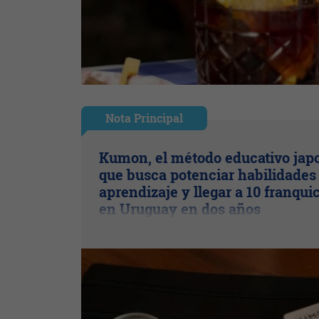
Nota Principal
Kumon, el método educativo jap
que busca potenciar habilidades
aprendizaje y llegar a 10 franqui
en Uruguay en dos años