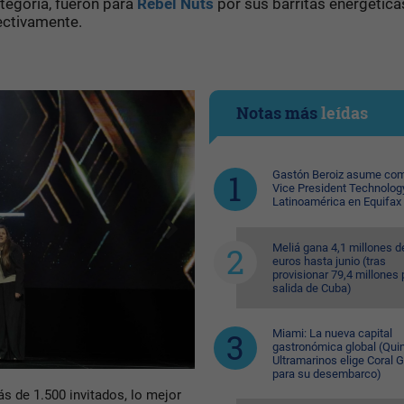
ategoría, fueron para
Rebel Nuts
por sus barritas energéticas
ectivamente.
Notas más
leídas
Gastón Beroiz asume com
Vice President Technolog
Latinoamérica en Equifax
Meliá gana 4,1 millones d
euros hasta junio (tras
provisionar 79,4 millones 
salida de Cuba)
Miami: La nueva capital
gastronómica global (Quin
Ultramarinos elige Coral 
para su desembarco)
ás de 1.500 invitados, lo mejor