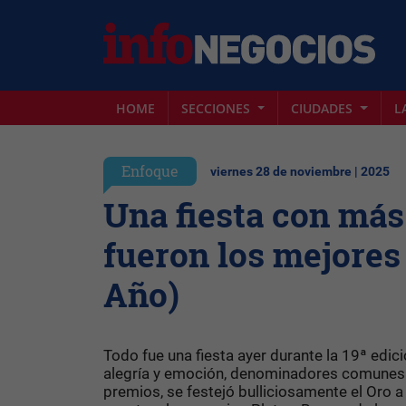
HOME
SECCIONES
CIUDADES
L
Enfoque
viernes 28 de noviembre | 2025
Una fiesta con más
fueron los mejores
Año)
Todo fue una fiesta ayer durante la 19ª edic
alegría y emoción, denominadores comunes d
premios, se festejó bulliciosamente el Oro 