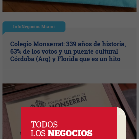
InfoNegocios Miami
Colegio Monserrat: 339 años de historia,
63% de los votos y un puente cultural
Córdoba (Arg) y Florida que es un hito