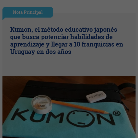
Nota Principal
Kumon, el método educativo japonés
que busca potenciar habilidades de
aprendizaje y llegar a 10 franquicias en
Uruguay en dos años