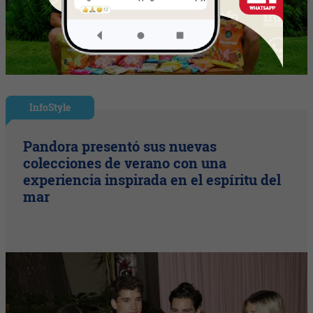
InfoStyle
Pandora presentó sus nuevas
colecciones de verano con una
experiencia inspirada en el espíritu del
mar