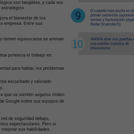
ógica son tangibles, y cada vez
estratégico.
El copetín hizo punta en el
primer semestre (aument
ora el bienestar de los
ventas y facturación seg
la empresa. Entre sus
Radar Scanntech)
o temen equivocarse se animan
ANGRA abre sus puertas 
una inédita muestra de
interiorismo
ua potencia el trabajo en
ertad para hablar, los problemas
rse escuchado y valorado
o.
s que se sienten seguros rinden
de Google sobre sus equipos de
a red de seguridad debajo,
ntos espectaculares. Pero si
y mejorar sus habilidades.