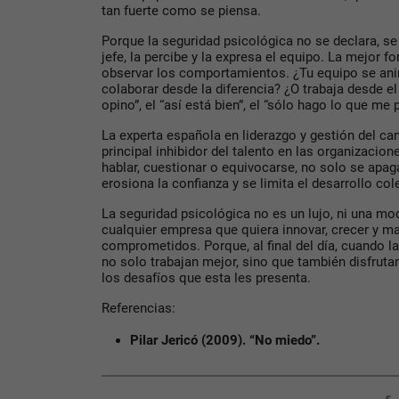
tan fuerte como se piensa.
Porque
la seguridad psicológica no se declara, s
jefe, la percibe y la expresa el equipo. La mejor f
observar los
comportamientos. ¿Tu equipo se anim
colaborar desde la diferencia? ¿O trabaja desde el
opino”, el “así está bien”, el “sólo hago lo que me
La experta española en liderazgo y gestión del cam
principal inhibidor del talento en las organizacion
hablar, cuestionar o equivocarse, no solo se apag
erosiona la confianza y se limita el desarrollo col
La seguridad psicológica no es un lujo, ni una mo
cualquier empresa que quiera innovar, crecer y ma
comprometidos. Porque, al final del día, cuando l
no solo trabajan mejor, sino que también disfruta
los desafíos que esta les presenta.
Referencias:
Pilar Jericó (2009). “No miedo”.