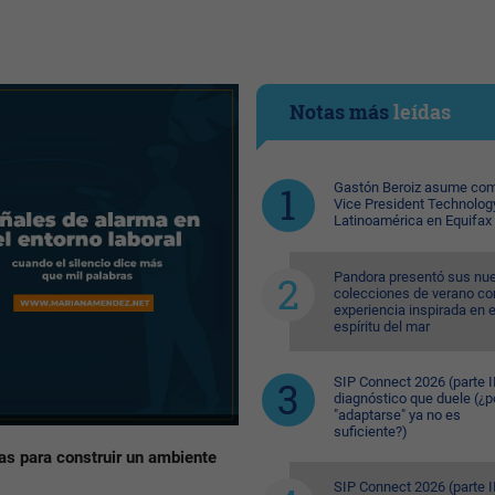
Notas más
leídas
Gastón Beroiz asume com
Vice President Technolog
Latinoamérica en Equifax
Pandora presentó sus nu
colecciones de verano co
experiencia inspirada en e
espíritu del mar
SIP Connect 2026 (parte II
diagnóstico que duele (¿p
"adaptarse" ya no es
suficiente?)
cas para construir un ambiente
SIP Connect 2026 (parte II