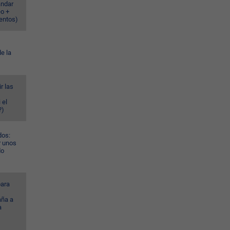
ándar
eo +
ventos)
e la
r las
 el
?)
dos:
r unos
do
ara
ña a
a