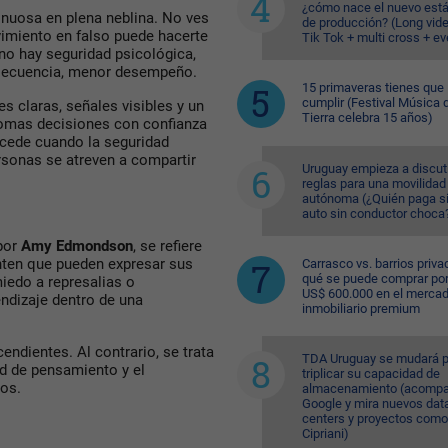
¿cómo nace el nuevo est
inuosa en plena neblina. No ves
de producción? (Long vid
vimiento en falso puede hacerte
Tik Tok + multi cross + e
 no hay seguridad psicológica,
onsecuencia, menor desempeño.
15 primaveras tienes que
cumplir (Festival Música d
s claras, señales visibles y un
Tierra celebra 15 años)
 tomas decisiones con confianza
ucede cuando la seguridad
rsonas se atreven a compartir
Uruguay empieza a discuti
reglas para una movilidad
autónoma (¿Quién paga si
auto sin conductor choca
 por
Amy Edmondson
, se refiere
enten que pueden expresar sus
Carrasco vs. barrios priva
qué se puede comprar po
iedo a represalias o
US$ 600.000 en el merca
endizaje dentro de una
inmobiliario premium
cendientes. Al contrario, se trata
TDA Uruguay se mudará p
ad de pensamiento y el
triplicar su capacidad de
dos.
almacenamiento (acompa
Google y mira nuevos dat
centers y proyectos como
Cipriani)