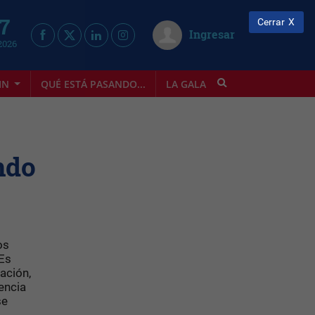
 7
Cerrar
Ingresar
2026
IN
QUÉ ESTÁ PASANDO...
LA GALA
INFOSTYLE
ndo
os
 Es
pación,
encia
se