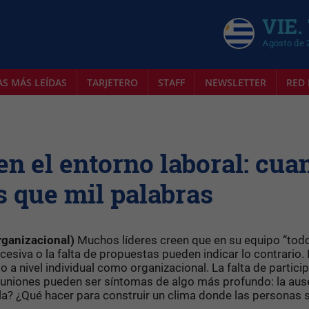
VIE.
Agosto de 
AS MÁS LEÍDAS
TARJETERO
STAFF
NEWSLETTER
RED 
en el entorno laboral: cua
s que mil palabras
rganizacional)
Muchos líderes creen que en su equipo “tod
xcesiva o la falta de propuestas pueden indicar lo contrario.
o a nivel individual como organizacional. La falta de partici
 reuniones pueden ser síntomas de algo más profundo: la aus
la? ¿Qué hacer para construir un clima donde las personas 