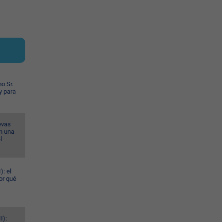
o Sr.
y para
evas
n una
l
): el
or qué
I):