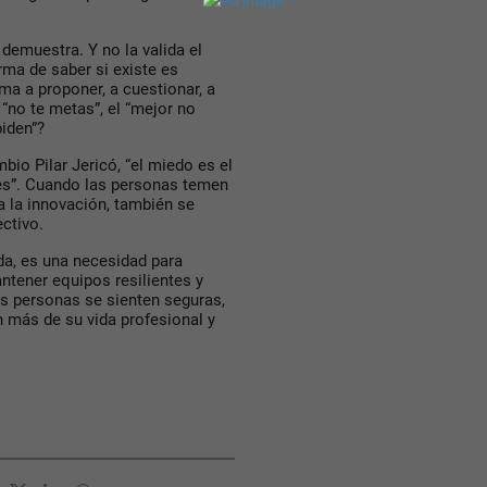
e demuestra.
Y no la valida el
orma de saber si existe es
a a proponer, a cuestionar, a
 “no te metas”, el “mejor no
 piden”?
bio Pilar Jericó,
“el miedo es el
es”
. Cuando las personas temen
a la innovación, también se
ectivo.
da, es una necesidad para
ntener equipos resilientes y
as personas se sienten seguras,
n más de su vida profesional y