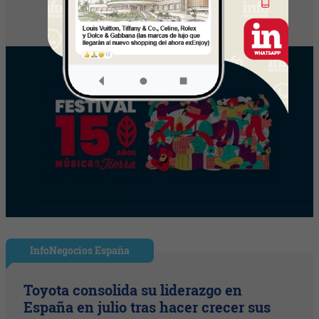
InfoNegocios España
Toyota consolida su liderazgo en
España en julio tras hacer crecer sus