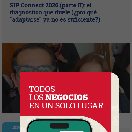
SIP Connect 2026 (parte II): el
diagnóstico que duele (¿por qué
"adaptarse" ya no es suficiente?)
InfoNegocios Miami