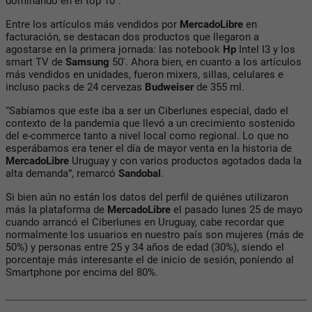
dominando en el top 10”.
Entre los artículos más vendidos por
MercadoLibre
en
facturación, se destacan dos productos que llegaron a
agostarse en la primera jornada: las notebook
Hp
Intel I3 y los
smart TV de
Samsung
50'. Ahora bien, en cuanto a los artículos
más vendidos en unidades, fueron mixers, sillas, celulares e
incluso packs de 24 cervezas
Budweiser
de 355 ml.
“Sabíamos que este iba a ser un Ciberlunes especial, dado el
contexto de la pandemia que llevó a un crecimiento sostenido
del e-commerce tanto a nivel local como regional. Lo que no
esperábamos era tener el día de mayor venta en la historia de
MercadoLibre
Uruguay y con varios productos agotados dada la
alta demanda”, remarcó
Sandobal
.
Si bien aún no están los datos del perfil de quiénes utilizaron
más la plataforma de
MercadoLibre
el pasado lunes 25 de mayo
cuando arrancó el Ciberlunes en Uruguay, cabe recordar que
normalmente los usuarios en nuestro país son mujeres (más de
50%) y personas entre 25 y 34 años de edad (30%), siendo el
porcentaje más interesante el de inicio de sesión, poniendo al
Smartphone por encima del 80%.