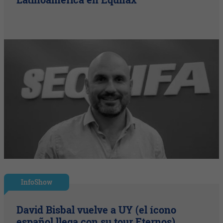
InfoShow
David Bisbal vuelve a UY (el ícono
español llega con su tour Eternos)