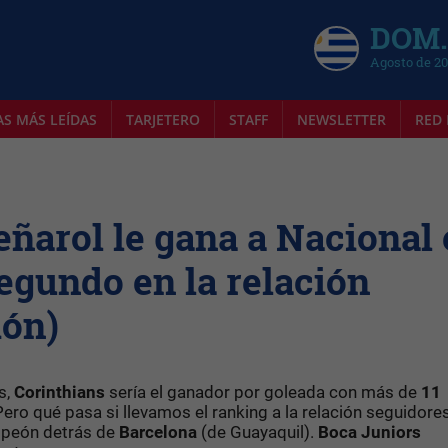
DOM.
Agosto de 2
AS MÁS LEÍDAS
TARJETERO
STAFF
NEWSLETTER
RED 
eñarol le gana a Nacional
segundo en la relación
ión)
s,
Corinthians
sería el ganador por goleada con más de
11
ero qué pasa si llevamos el ranking a la relación seguidore
mpeón detrás de
Barcelona
(de Guayaquil).
Boca Juniors