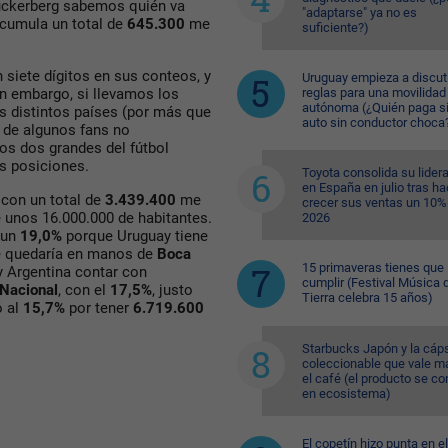
uckerberg sabemos quién va
"adaptarse" ya no es
cumula un total de
645.300
me
suficiente?)
 siete dígitos en sus conteos, y
Uruguay empieza a discuti
reglas para una movilidad
in embargo, si llevamos los
autónoma (¿Quién paga si
s distintos países (por más que
auto sin conductor choca
 de algunos fans no
os dos grandes del fútbol
as posiciones.
Toyota consolida su lider
en España en julio tras ha
 con un total de
3.439.400
me
crecer sus ventas un 10%
 unos 16.000.000 de habitantes.
2026
a un
19,0%
porque Uruguay tiene
e quedaría en manos de
Boca
15 primaveras tienes que
 Argentina contar con
cumplir (Festival Música d
Nacional
, con el
17,5%
, justo
Tierra celebra 15 años)
ó al
15,7%
por tener
6.719.600
Starbucks Japón y la cáp
coleccionable que vale m
el café (el producto se co
en ecosistema)
El copetín hizo punta en el