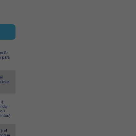
o Sr.
y para
el
u tour
I):
ándar
eo +
ventos)
): el
or qué