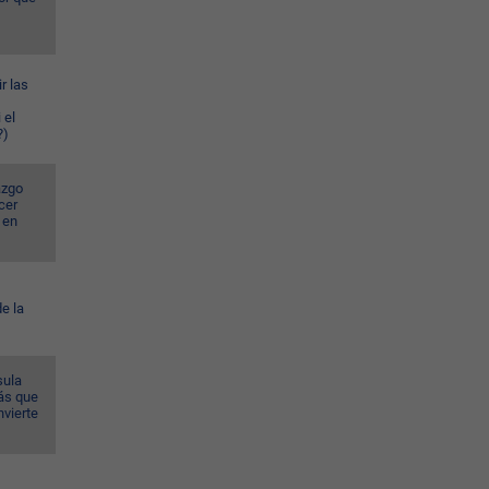
r las
 el
?)
azgo
cer
 en
e la
sula
ás que
nvierte