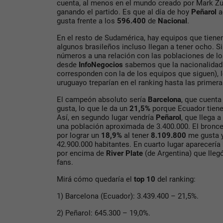
cuenta, al menos en el mundo creado por Mark Z
ganando el partido. Es que al día de hoy
Peñarol
a
gusta frente a los
596.400
de
Nacional
.
En el resto de Sudamérica, hay equipos que tienen
algunos brasileños incluso llegan a tener ocho. S
números a una relación con las poblaciones de lo
desde
InfoNegocios
sabemos que la nacionalidad
corresponden con la de los equipos que siguen), l
uruguayo treparían en el ranking hasta las primer
El campeón absoluto sería
Barcelona
, que cuenta
gusta, lo que le da un
21,5%
porque Ecuador tiene
Así, en segundo lugar vendría
Peñarol
, que llega 
una población aproximada de 3.400.000. El bronc
por lograr un
18,9%
al tener
8.109.800
me gusta y
42.900.000 habitantes. En cuarto lugar aparecería
por encima de
River Plate
(de Argentina) que lleg
fans.
Mirá cómo quedaría el
top 10
del ranking:
1) Barcelona (Ecuador): 3.439.400 – 21,5%.
2) Peñarol: 645.300 – 19,0%.