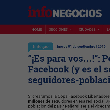
HOME
SECCIONES
CIUDADES
L
Enfoque
jueves 01 de septiembre | 2016
“¡Es para vos…!”: P
Facebook (y es el 
seguidores-poblac
Si creáramos la Copa Facebook Libertadore
millones
de seguidores en esa red social. ¿P
población del país?
Peñarol
sería el viceca