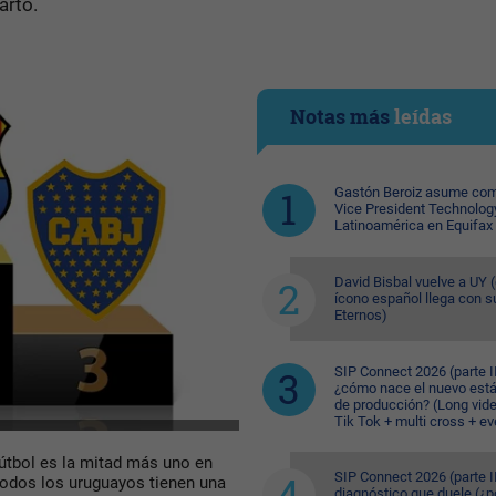
arto.
Notas más
leídas
Gastón Beroiz asume com
Vice President Technolog
Latinoamérica en Equifax
David Bisbal vuelve a UY (
ícono español llega con s
Eternos)
SIP Connect 2026 (parte II
¿cómo nace el nuevo est
de producción? (Long vid
Tik Tok + multi cross + e
útbol es la mitad más uno en
SIP Connect 2026 (parte II
todos los uruguayos tienen una
diagnóstico que duele (¿p