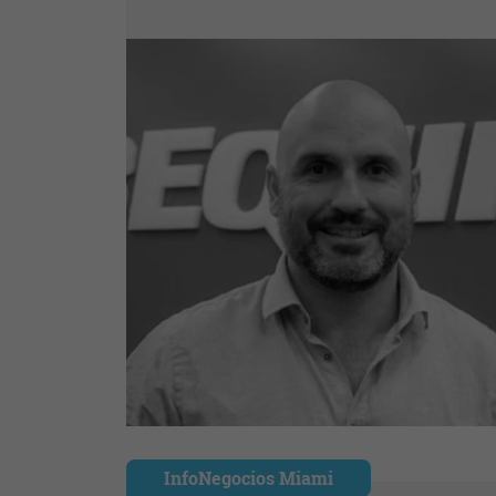
InfoNegocios Miami