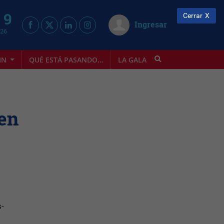
 9
Cerrar
Ingresar
026
IN
QUÉ ESTÁ PASANDO...
LA GALA
INFOSTYLE
 en
s-