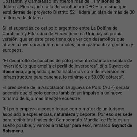
Costantini
y
Cambiasso
invirtieron más de 11 millones de
dólares.
Pieres
junto a la desarrolladora
CPO
–la misma que
está detrás del proyecto
Distrito 52
– lidera un plan de más de 30
millones de dólares.
Sí, el superclásico del polo argentino entre
La Dolfina
de
Cambiaso
y
Ellerstina
de
Pieres
tiene en Uruguay su propia
versión, que en este caso tiene que ver con desarrollos que
atraen a inversores internacionales, principalmente argentinos y
europeos.
“El desarrollo de canchas de polo presenta distintas escalas de
inversión, lo que amplía el perfil de inversores”, dijo
Guynot de
Boismenu
, agregando que “si hablamos solo de inversión en
infraestructura para canchas, lo mínimo es 50.000 dólares”.
El presidente de la
Asociación Uruguaya de Polo
(
AUP
) señala
además que el polo genera también un impulso a un nuevo
turismo de lujo más lifestyle ecuestre.
“El polo empieza a consolidarse como motor de un turismo
asociado a experiencias, naturaleza y deporte. Por eso ser sede
para recibir las finales del Campeonato Mundial de Polo es un
sueño posible, y vamos a trabajar para eso”, remarcó
Guynot de
Boismenu
.