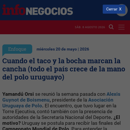
Cerrar
SÁB. 8 AGOSTO 2026
Enfoque
miércoles 20 de mayo | 2026
Cuando el taco y la bocha marcan la
cancha (todo el país crece de la mano
del polo uruguayo)
Yamandú Orsi
se reunió la semana pasada con
Alexis
Guynot de Boismenu
,
presidente de la
Asociación
Uruguaya de Polo
.
El encuentro, que tuvo lugar en la
Torre Ejecutiva, contó también con la presencia de
autoridades de la Secretaría Nacional del Deporte
. ¿El
motivo?
Uruguay se postula para recibir las finales del
Campeonato Mundial de
Polo
. Para entender la