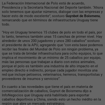
La Federación Internacional de Polo está de acuerdo,
Presidencia y la Secretaría Nacional del Deporte también. “Ahora
solo tenemos que ajustar números, dialogar con las empresas y
hacer esto de modo excelente”, sostuvo
Guynbot de Boismenu
,
remarcando que en términos de infraestructura Uruguay tiene
todo.
“Hoy en Uruguay tenemos 15 clubes de polo en todo el país, por
lo tanto, tenemos también unas 15 canchas de primer nivel. Hay
alrededor de unos 200 jugadores y unos 280 caballos” sostuvo
el presidente de la
APU
, agregando que “con esta base podemos
recibir las finales del Mundial de Polo sin ningún problema, ya
que se trata de brindar infraestructura para ocho equipos, lo que
implica el movimiento de un mínimo de 25 caballos por equipo,
más las personas que trabajan a diario con estos animales,
porque el polo es también una industria de alto impacto en el
empleo directo e indirecto, porque cada jugador moviliza una
red que incluye petiseros, veterinarios, herreros, transportistas y
proveedores de insumos y servicios”.
En cuanto a las novedades que tiene el país en materia de
comercialización de caballos,
Guynot de Boismenu
dijo a
InfoNegocios
que Uruguay está habilitado para exportar
caballos deportivos a China, siendo esto un hecho inédito en la
región que abre un mercado estratégico.