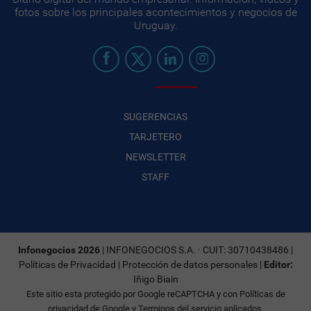
fotos sobre los principales acontecimientos y negocios de
Uruguay.
SUGERENCIAS
TARJETERO
NEWSLETTER
STAFF
Infonegocios 2026
| INFONEGOCIOS S.A. · CUIT: 30710438486 |
Políticas de Privacidad
|
Protección de datos personales
|
Editor:
Iñigo Biain
Este sitio esta protegido por Google reCAPTCHA y con
Políticas de
privacidad de Google
y
Terminos del servicio
aplicados.