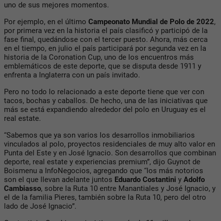
uno de sus mejores momentos.
Por ejemplo, en el último
Campeonato Mundial de Polo de 2022
,
por primera vez en la historia el país clasificó y participó de la
fase final, quedándose con el tercer puesto. Ahora, más cerca
en el tiempo, en julio el país participará por segunda vez en la
historia de la Coronation Cup, uno de los encuentros más
emblemáticos de este deporte, que se disputa desde 1911 y
enfrenta a Inglaterra con un país invitado.
Pero no todo lo relacionado a este deporte tiene que ver con
tacos, bochas y caballos. De hecho, una de las iniciativas que
más se está expandiendo alrededor del polo en Uruguay es el
real estate.
“Sabemos que ya son varios los desarrollos inmobiliarios
vinculados al polo, proyectos residenciales de muy alto valor en
Punta del Este y en José Ignacio. Son desarrollos que combinan
deporte, real estate y experiencias premium”, dijo
Guynot de
Boismenu
a
InfoNegocios
, agregando que “los más notorios
son el que llevan adelante juntos
Eduardo
Costantini
y
Adolfo
Cambiasso
, sobre la Ruta 10 entre Manantiales y José Ignacio, y
el de la familia
Pieres
, también sobre la Ruta 10, pero del otro
lado de José Ignacio”.