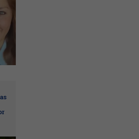
las
or