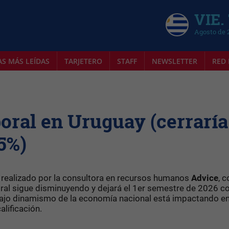
VIE.
Agosto de 
AS MÁS LEÍDAS
TARJETERO
STAFF
NEWSLETTER
RED 
oral en Uruguay (cerraría
5%)
realizado por la consultora en recursos humanos
Advice
, c
ral sigue disminuyendo y dejará el 1er semestre de 2026 c
 bajo dinamismo de la economía nacional está impactando en
lificación.