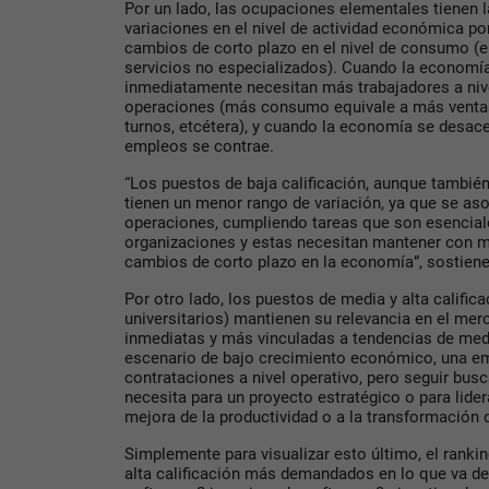
Por un lado, las ocupaciones elementales tienen l
variaciones en el nivel de actividad económica p
cambios de corto plazo en el nivel de consumo (en
servicios no especializados). Cuando la economí
inmediatamente necesitan más trabajadores a nive
operaciones (más consumo equivale a más ventas,
turnos, etcétera), y cuando la economía se desac
empleos se contrae.
“Los puestos de baja calificación, aunque también
tienen un menor rango de variación, ya que se asoc
operaciones, cumpliendo tareas que son esencial
organizaciones y estas necesitan mantener con 
cambios de corto plazo en la economía”, sostien
Por otro lado, los puestos de media y alta calific
universitarios) mantienen su relevancia en el me
inmediatas y más vinculadas a tendencias de medi
escenario de bajo crecimiento económico, una e
contrataciones a nivel operativo, pero seguir bus
necesita para un proyecto estratégico o para lide
mejora de la productividad o a la transformación d
Simplemente para visualizar esto último, el ranki
alta calificación más demandados en lo que va de