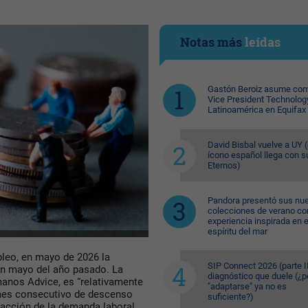
Notas más
leídas
Gastón Beroiz asume com
Vice President Technolog
Latinoamérica en Equifax
David Bisbal vuelve a UY (
ícono español llega con s
Eternos)
Pandora presentó sus nu
colecciones de verano co
experiencia inspirada en e
espíritu del mar
leo, en mayo de 2026 la
SIP Connect 2026 (parte II
n mayo del año pasado. La
diagnóstico que duele (¿p
umanos
Advice
, es “relativamente
"adaptarse" ya no es
 mes consecutivo de descenso
suficiente?)
racción de la demanda laboral