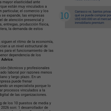
a mayor elasticidad ante
orque están muy vinculados a
 particular, el comercio y los
Carrasco vs. barrios priva
a se expande, las empresas
qué se puede comprar po
US$ 600.000 en el merca
l de atención presencial y
inmobiliario premium
 entregas, producción física,
elera, la demanda de estos
 siguen el ritmo de la economía,
ian a un nivel estructural de
es para el funcionamiento de las
menor dependencia de los
e
Advice
.
ación (técnicos y profesionales
rcado laboral por razones menos
ano y largo plazo. En un
mpresa puede frenar
cando un especialista porque lo
rar procesos vinculados a la
igital de las organizaciones.
ng de los 10 puestos de media y
 2026 son: 1 desarrollador de