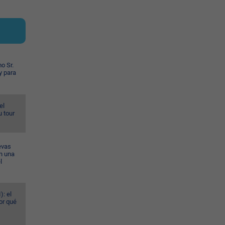
o Sr.
y para
el
u tour
evas
n una
l
): el
or qué