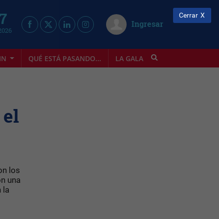
 7
Cerrar
Ingresar
2026
IN
QUÉ ESTÁ PASANDO...
LA GALA
INFOSTYLE
 el
on los
on una
 la