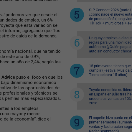
SIP Connect 2026 (parte II
¿cómo nace el nuevo est
ral
podemos ver que desde el
de producción? (Long vid
rtunidades de empleo, un 6%
Tik Tok + multi cross + e
oyecta que esta variación se
 el informe, agregando que “los
estre de caída de la demanda
Uruguay empieza a discuti
reglas para una movilidad
autónoma (¿Quién paga si
onomía nacional, que ha tenido
auto sin conductor choca
de este año de 0,9%,
 hace un año de 3,4%, según las
15 primaveras tienes que
cumplir (Festival Música d
Tierra celebra 15 años)
,
Advice
puso el foco en que los
el bajo dinamismo económico
icativa de las oportunidades de
Toyota consolida su lider
e profesionales y técnicos se
en España en julio tras ha
os perfiles más especializados.
crecer sus ventas un 10%
2026
rentes a los empleos
n una mayor y menor
El copetín hizo punta en el
o de la economía”, dice el
primer semestre (aument
ventas y facturación seg
Radar Scanntech)