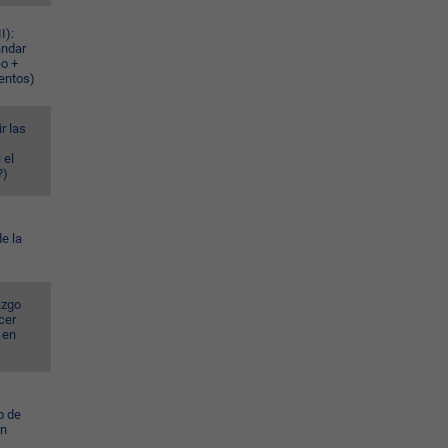
I):
ándar
eo +
ventos)
r las
 el
?)
e la
azgo
cer
 en
o de
ún