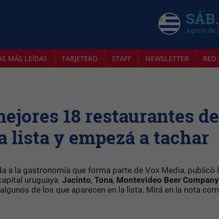
SÁB.
Agosto de 
AS MÁS LEÍDAS
TARJETERO
STAFF
NEWSLETTER
RED 
mejores 18 restaurantes de
a lista y empezá a tachar
da a la gastronomía que forma parte de Vox Media, publicó 
capital uruguaya.
Jacinto
,
Tona
,
Montevideo Beer Company
algunos de los que aparecen en la lista. Mirá en la nota co