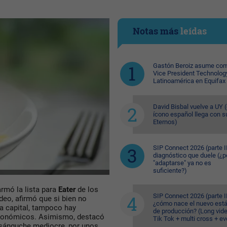
Notas más
leídas
Gastón Beroiz asume com
Vice President Technolog
Latinoamérica en Equifax
David Bisbal vuelve a UY (
ícono español llega con s
Eternos)
SIP Connect 2026 (parte II
diagnóstico que duele (¿p
"adaptarse" ya no es
suficiente?)
 armó la lista para
Eater
de los
SIP Connect 2026 (parte II
eo, afirmó que si bien no
¿cómo nace el nuevo est
a capital, tampoco hay
de producción? (Long vid
tronómicos. Asimismo, destacó
Tik Tok + multi cross + e
 sánguche mediocre, por unos