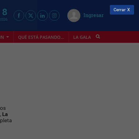
 8
Cerrar
Ingresar
2026
IN
QUÉ ESTÁ PASANDO...
LA GALA
INFOSTYLE
los
,
La
mpleta