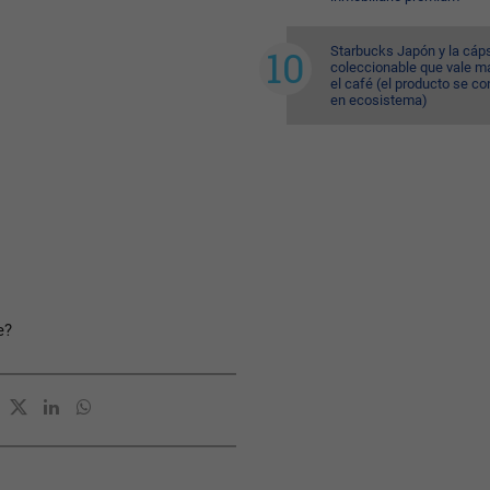
Starbucks Japón y la cáp
coleccionable que vale m
el café (el producto se co
en ecosistema)
e?