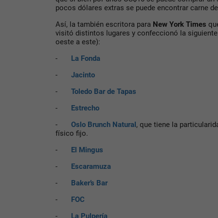
pocos dólares extras se puede encontrar carne de
Así, la también escritora para
New York Times
que
visitó distintos lugares y confeccionó la siguiente
oeste a este):
-
La Fonda
-
Jacinto
-
Toledo Bar de Tapas
-
Estrecho
-
Oslo Brunch Natural
, que tiene la particular
físico fijo.
-
El Mingus
-
Escaramuza
-
Baker’s Bar
-
FOC
-
La Pulpería