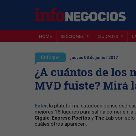
HOME
SECCIONES
CIUDADES
L
Enfoque
jueves 08 de junio | 2017
¿A cuántos de los 
MVD fuiste? Mirá l
Eater
, la plataforma estadounidense dedica
mejores 18 lugares para salir a comer en la 
Cigale
,
Expreso Pocitos
y
The Lab
son solo 
cuáles otros aparecen.