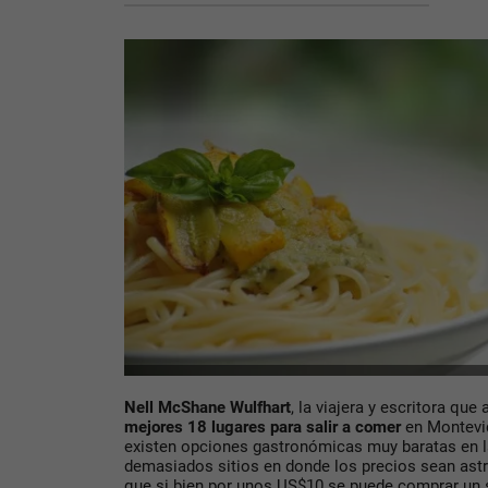
Nell McShane Wulfhart
, la viajera y escritora que
mejores 18 lugares para salir a comer
en Montevid
existen opciones gastronómicas muy baratas en l
demasiados sitios en donde los precios sean as
que si bien por unos US$10 se puede comprar un