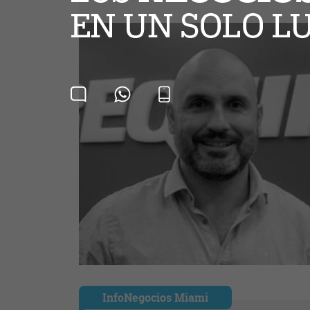
InfoNegocios Miami