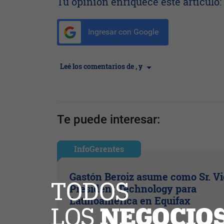
Tu opinión enriquece este artículo:
Ingresar con Google
Leé los comentarios de , y
Te puede interesar:
InfoGerentes
Gastón Beroiz asume como Sr. V
President Technology para
Latinoamérica en Equifax