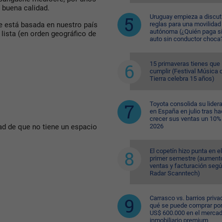
 buena calidad.
Uruguay empieza a discuti
reglas para una movilidad
 está basada en nuestro país
autónoma (¿Quién paga si
 lista (en orden geográfico de
auto sin conductor choca
15 primaveras tienes que
cumplir (Festival Música d
Tierra celebra 15 años)
Toyota consolida su lider
en España en julio tras ha
crecer sus ventas un 10%
2026
idad de que no tiene un espacio
El copetín hizo punta en el
primer semestre (aument
ventas y facturación seg
Radar Scanntech)
Carrasco vs. barrios priva
qué se puede comprar po
US$ 600.000 en el merca
inmobiliario premium