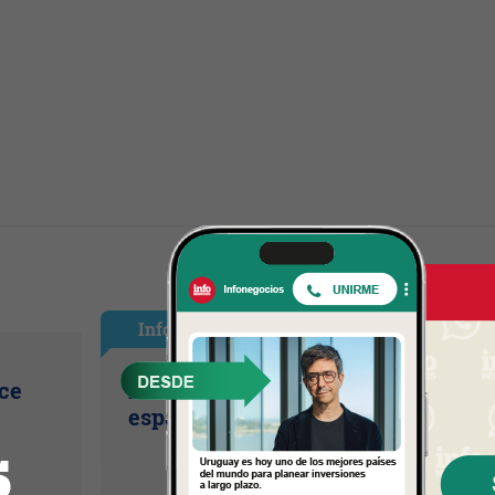
InfoShow
ice
David Bisbal vuelve a UY (el ícono
español llega con su tour Eternos)