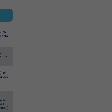
o Sr.
y para
el
u tour
): el
or qué
I):
ándar
eo +
ventos)